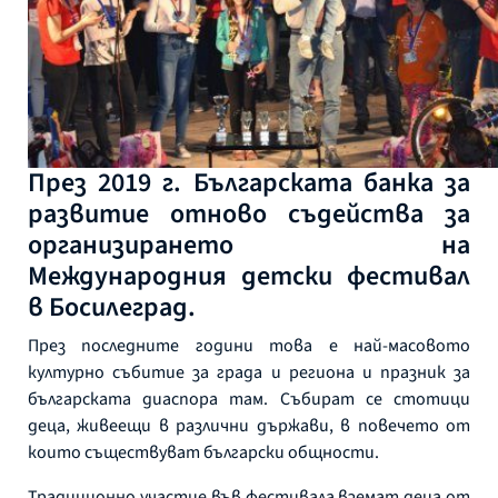
През 2019 г. Българската банка за
развитие отново съдейства за
организирането на
Международния детски фестивал
в Босилеград.
През последните години това е най-масовото
културно събитие за града и региона и празник за
българската диаспора там. Събират се стотици
деца, живеещи в различни държави, в повечето от
които съществуват български общности.
Традиционно участие във фестивала вземат деца от