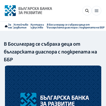
За
Устойчиво
Култура и
В Босилеград се събраха деца от
нас
развитие
изкуство
българската диаспора с подкрепата на ББР
В Босилеград се събраха деца от
българската диаспора с подкрепата на
ББР