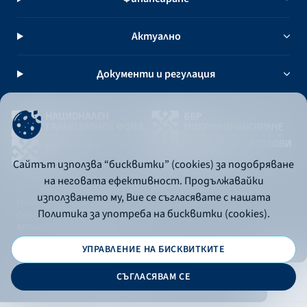
Актуално
Документи и регулация
Сайтът използва “бисквитки” (cookies) за подобряване
на неговата ефективност. Продължавайки
използването му, Вие се съгласявате с нашата
Политика за употреба на бисквитки
Политика за употреба на бисквитки (cookies).
Политика за поверителност
API портал за разработчици
УПРАВЛЕНИЕ НА БИСКВИТКИТЕ
© 2026 - Българска банка за развитие
СЪГЛАСЯВАМ СЕ
Дизайн и програмиране: