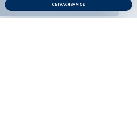
СЪГЛАСЯВАМ СЕ
Дизайн и програмиране:
ОНЛАЙН БАНКИРАНЕ
БГ
Кандидатствай
Онлайн банкиране
Валутни курсове
Лихвен процент
Контакти