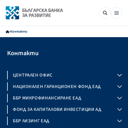
Контакти
Контакти
ЦЕНТРАЛЕН ОФИС
София 1000
НАЦИОНАЛЕН ГАРАНЦИОНЕН ФОНД ЕАД
ул.”Дякон Игнатий” 1
София 1000
ББР МИКРОФИНАНСИРАНЕ ЕАД
ул. „Стефан Караджа” №10, ет. 2
София 1421
ФОНД ЗА КАПИТАЛОВИ ИНВЕСТИЦИИ АД
бул. "Арсеналски" 105
София 1784
ББР ЛИЗИНГ ЕАД
Техпарк Work&Share