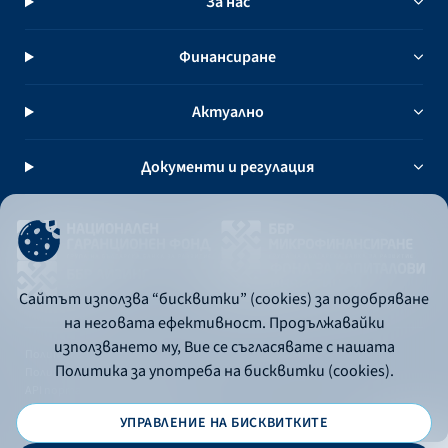
За нас
Финансиране
Актуално
Документи и регулация
Сайтът използва “бисквитки” (cookies) за подобряване
на неговата ефективност. Продължавайки
използването му, Вие се съгласявате с нашата
Политика за употреба на бисквитки
Политика за употреба на бисквитки (cookies).
Политика за поверителност
API портал за разработчици
УПРАВЛЕНИЕ НА БИСКВИТКИТЕ
© 2026 - Българска банка за развитие