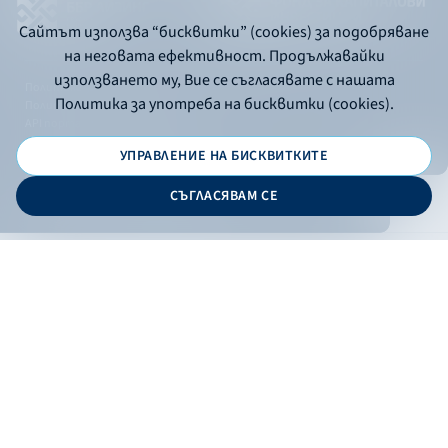
Сайтът използва “бисквитки” (cookies) за подобряване
на неговата ефективност. Продължавайки
използването му, Вие се съгласявате с нашата
Политика за употреба на бисквитки
Политика за употреба на бисквитки (cookies).
Политика за поверителност
API портал за разработчици
УПРАВЛЕНИЕ НА БИСКВИТКИТЕ
© 2026 - Българска банка за развитие
СЪГЛАСЯВАМ СЕ
Дизайн и програмиране:
ОНЛАЙН БАНКИРАНЕ
БГ
Кандидатствай
Онлайн банкиране
Валутни курсове
Лихвен процент