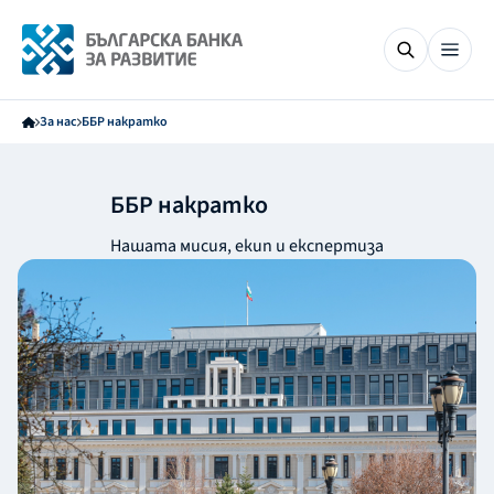
За нас
ББР накратко
ББР накратко
Нашата мисия, екип и експертиза