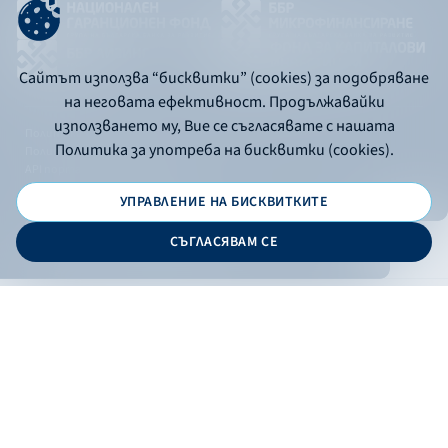
Сайтът използва “бисквитки” (cookies) за подобряване
на неговата ефективност. Продължавайки
използването му, Вие се съгласявате с нашата
Политика за употреба на бисквитки
Политика за употреба на бисквитки (cookies).
Политика за поверителност
API портал за разработчици
УПРАВЛЕНИЕ НА БИСКВИТКИТЕ
© 2026 - Българска банка за развитие
СЪГЛАСЯВАМ СЕ
Дизайн и програмиране:
ОНЛАЙН БАНКИРАНЕ
БГ
Кандидатствай
Онлайн банкиране
Валутни курсове
Лихвен процент