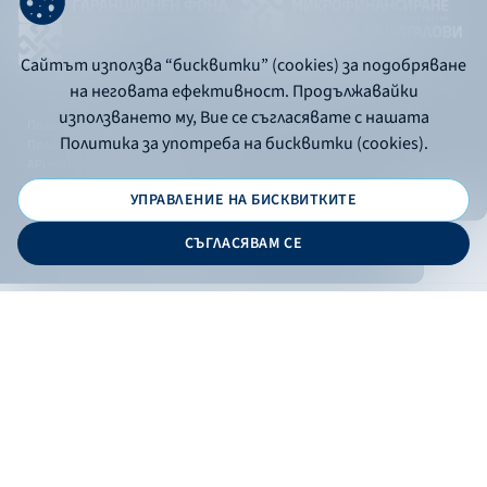
Сайтът използва “бисквитки” (cookies) за подобряване
на неговата ефективност. Продължавайки
използването му, Вие се съгласявате с нашата
Политика за употреба на бисквитки
Политика за употреба на бисквитки (cookies).
Политика за поверителност
API портал за разработчици
УПРАВЛЕНИЕ НА БИСКВИТКИТЕ
© 2026 - Българска банка за развитие
СЪГЛАСЯВАМ СЕ
Дизайн и програмиране:
ОНЛАЙН БАНКИРАНЕ
БГ
Кандидатствай
Онлайн банкиране
Валутни курсове
Лихвен процент