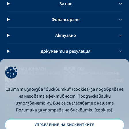
За нас
Финансиране
Актуално
Документи и регулация
Сайтът използва “бисквитки” (cookies) за подобряване
на неговата ефективност. Продължавайки
използването му, Вие се съгласявате с нашата
Политика за употреба на бисквитки
Политика за употреба на бисквитки (cookies).
Политика за поверителност
API портал за разработчици
УПРАВЛЕНИЕ НА БИСКВИТКИТЕ