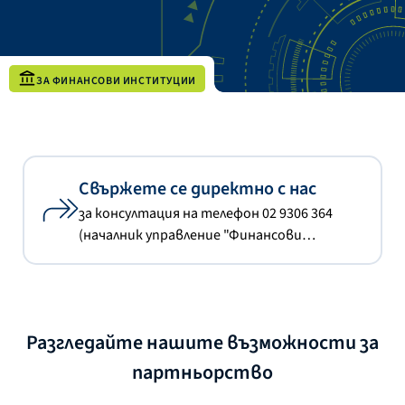
ЗА ФИНАНСОВИ ИНСТИТУЦИИ
Свържете се директно с нас
за консултация на телефон 02 9306 364
(началник управление "Финансови
инструменти"); 02 4529 497 (началник
отдел "Външни програми") или ни пишете
на externalprogrammes@bdbank.bg
Разгледайте нашите възможности за
партньорство