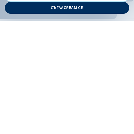
© 2026 - Българска банка за развитие
СЪГЛАСЯВАМ СЕ
Дизайн и програмиране:
ОНЛАЙН БАНКИРАНЕ
БГ
Кандидатствай
Онлайн банкиране
Валутни курсове
Лихвен процент
Контакти