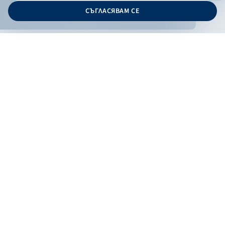
© 2026 - Българска банка за развитие
СЪГЛАСЯВАМ СЕ
Дизайн и програмиране:
ОНЛАЙН БАНКИРАНЕ
БГ
Кандидатствай
Онлайн банкиране
Валутни курсове
Лихвен процент
Контакти