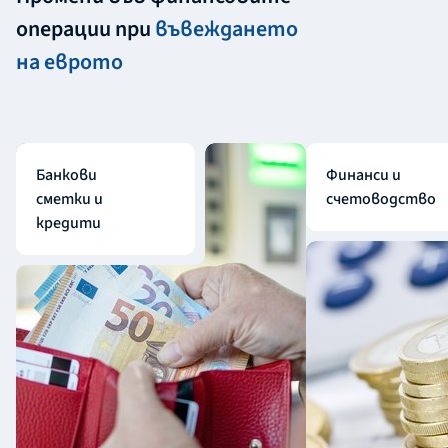
операции при
въвеждането
на еврото
Банкови
Финанси и
сметки и
счетоводство
кредити