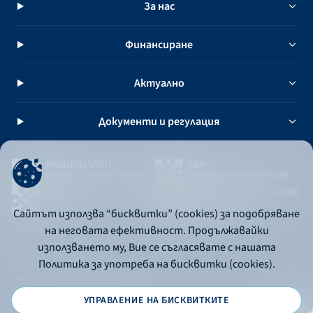
За нас
Финансиране
Актуално
Документи и регулация
Сайтът използва “бисквитки” (cookies) за подобряване
на неговата ефективност. Продължавайки
използването му, Вие се съгласявате с нашата
Политика за употреба на бисквитки
Политика за употреба на бисквитки (cookies).
Политика за поверителност
API портал за разработчици
УПРАВЛЕНИЕ НА БИСКВИТКИТЕ