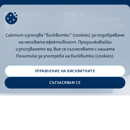
Сайтът използва “бисквитки” (cookies) за подобряване
на неговата ефективност. Продължавайки
използването му, Вие се съгласявате с нашата
Политика за употреба на бисквитки
Политика за употреба на бисквитки (cookies).
Политика за поверителност
API портал за разработчици
УПРАВЛЕНИЕ НА БИСКВИТКИТЕ
© 2026 - Българска банка за развитие
СЪГЛАСЯВАМ СЕ
Дизайн и програмиране:
ОНЛАЙН БАНКИРАНЕ
БГ
Кандидатствай
Онлайн банкиране
Валутни курсове
Лихвен процент