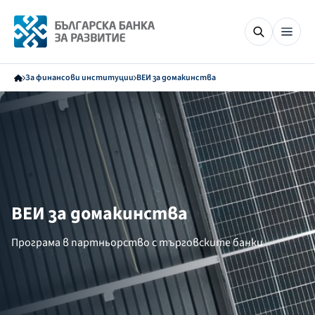
За финансови институции
ВЕИ за домакинства
ВЕИ за домакинства
Програма в партньорство с търговските банки