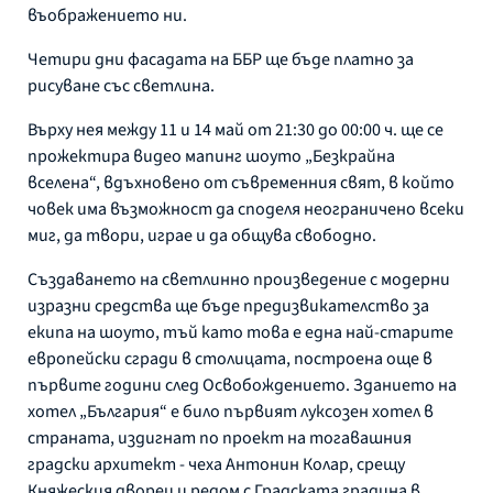
въображението ни.
Четири дни фасадата на ББР ще бъде платно за
рисуване със светлина.
Върху нея между 11 и 14 май от 21:30 до 00:00 ч. ще се
прожектира видео мапинг шоуто „Безкрайна
вселена“, вдъхновено от съвременния свят, в който
човек има възможност да споделя неограничено всеки
миг, да твори, играе и да общува свободно.
Създаването на светлинно произведение с модерни
изразни средства ще бъде предизвикателство за
екипа на шоуто, тъй като това е една най-старите
европейски сгради в столицата, построена още в
първите години след Освобождението. Зданието на
хотел „България“ е било първият луксозен хотел в
страната, издигнат по проект на тогавашния
градски архитект - чеха Антонин Колар, срещу
Княжеския дворец и редом с Градската градина в