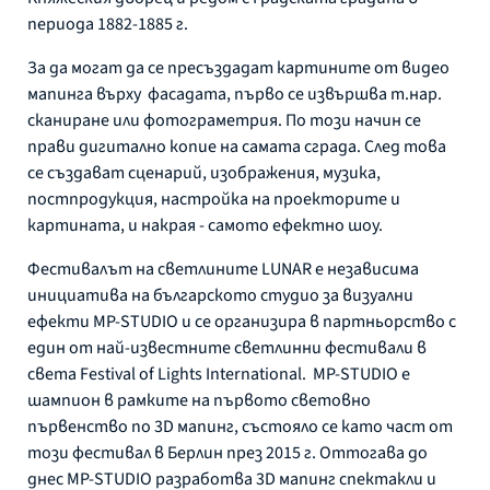
периода 1882-1885 г.
За да могат да се пресъздадат картините от видео
мапинга върху фасадата, първо се извършва т.нар.
сканиране или фотограметрия. По този начин се
прави дигитално копие на самата сграда. След това
се създават сценарий, изображения, музика,
постпродукция, настройка на проекторите и
картината, и накрая - самото ефектно шоу.
Фестивалът на светлините LUNAR e независима
инициатива на българското студио за визуални
ефекти MP-STUDIO и се организира в партньорство с
един от най-известните светлинни фестивали в
света Festival of Lights International. MP-STUDIO е
шампион в рамките на първото световно
първенство по 3D мапинг, състояло се като част от
този фестивал в Берлин през 2015 г. Оттогава до
днес MP-STUDIO разработва 3D мапинг спектакли и