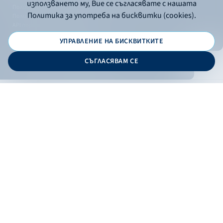
използването му, Вие се съгласявате с нашата
Политика за употреба на бисквитки
Политика за употреба на бисквитки (cookies).
Политика за поверителност
API портал за разработчици
УПРАВЛЕНИЕ НА БИСКВИТКИТЕ
© 2026 - Българска банка за развитие
СЪГЛАСЯВАМ СЕ
Дизайн и програмиране:
ОНЛАЙН БАНКИРАНЕ
БГ
Кандидатствай
Онлайн банкиране
Валутни курсове
Лихвен процент
Контакти