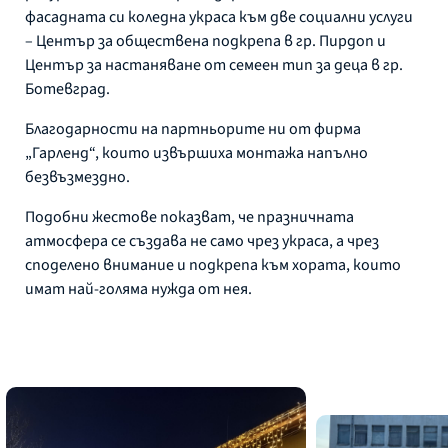
фасадната си коледна украса към две социални услуги
– Център за обществена подкрепа в гр. Пирдоп и
Център за настаняване от семеен тип за деца в гр.
Ботевград.
Благодарности на партньорите ни от фирма
„Гарленд“, които извършиха монтажа напълно
безвъзмездно.
Подобни жестове показват, че празничната
атмосфера се създава не само чрез украса, а чрез
споделено внимание и подкрепа към хората, които
имат най-голяма нужда от нея.