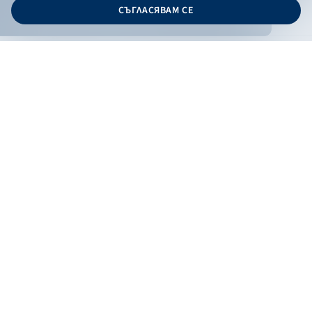
СЪГЛАСЯВАМ СЕ
Дизайн и програмиране:
ONLINE BANKING
EN
Apply
Online banking
Exchange rates
Interest rate
Contacts