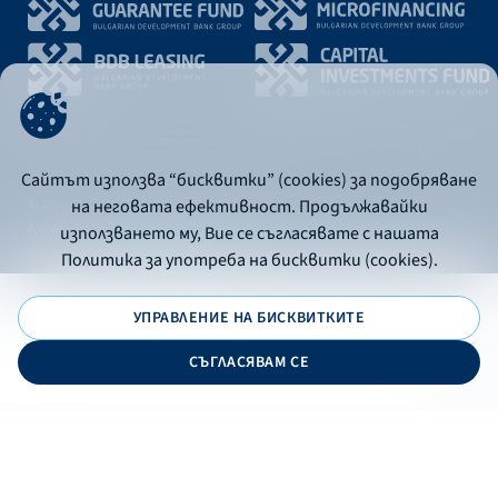
Сайтът използва “бисквитки” (cookies) за подобряване
на неговата ефективност. Продължавайки
© 2026 - Bulgarian Development Bank
Дизайн и програмиране:
използването му, Вие се съгласявате с нашата
Политика за употреба на бисквитки (cookies).
УПРАВЛЕНИЕ НА БИСКВИТКИТЕ
СЪГЛАСЯВАМ СЕ
ONLINE BANKING
EN
Apply
Online banking
Exchange rates
Interest rate