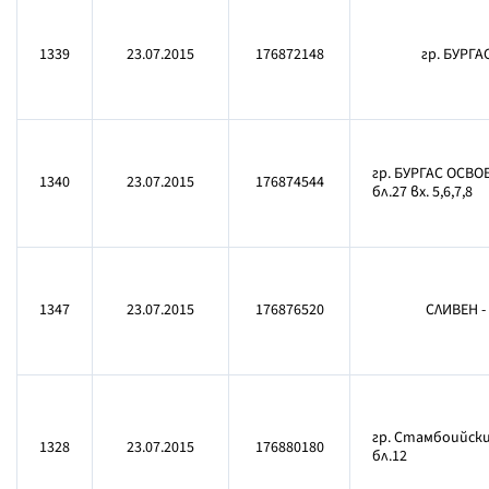
1339
23.07.2015
176872148
гр. БУРГА
гр. БУРГАС ОСВ
1340
23.07.2015
176874544
бл.27 вх. 5,6,7,8
1347
23.07.2015
176876520
СЛИВЕН -
гр. Стамбоийски 
1328
23.07.2015
176880180
бл.12