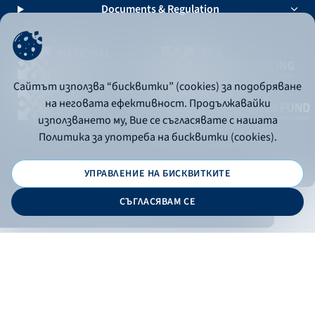
Documents & Regulation
Сайтът използва “бисквитки” (cookies) за подобряване
на неговата ефективност. Продължавайки
използването му, Вие се съгласявате с нашата
Политика за употреба на бисквитки (cookies).
УПРАВЛЕНИЕ НА БИСКВИТКИТЕ
© 2026 - Bulgarian Development Bank
СЪГЛАСЯВАМ СЕ
Дизайн и програмиране:
ONLINE BANKING
EN
Филтри
Apply
Online banking
Exchange rates
Interest rate
По програма