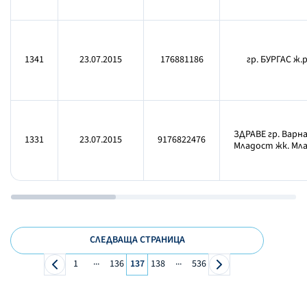
1341
23.07.2015
176881186
гр. БУРГАС ж.
ЗДРАВЕ гр. Варн
1331
23.07.2015
9176822476
Младост жк. Младо
СЛЕДВАЩА СТРАНИЦА
...
...
1
136
137
138
536