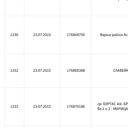
1330
23.07.2015
176864750
Варна район А
1332
23.07.2015
176868388
СЛАВЕЙК
гр. БУРГАС жк. 
1333
23.07.2015
176870186
вх.1 и 2 - МАРИЦА