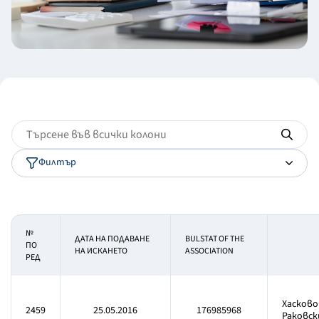
Филтър
№
ДАТА НА ПОДАВАНЕ
BULSTAT OF THE
ПО
НА ИСКАНЕТО
ASSOCIATION
РЕД
Хасково 
2459
25.05.2016
176985968
Раковски