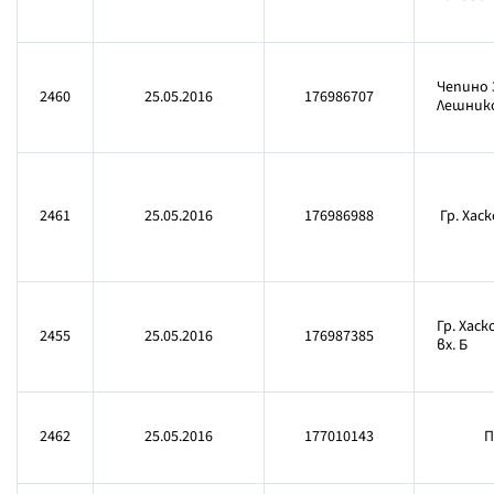
Чепино 3
2460
25.05.2016
176986707
Лешнико
2461
25.05.2016
176986988
Гр. Хас
Гр. Хаск
2455
25.05.2016
176987385
вх. Б
2462
25.05.2016
177010143
П