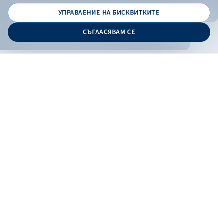
УПРАВЛЕНИЕ НА БИСКВИТКИТЕ
© 2026 - Bulgarian Development Bank
СЪГЛАСЯВАМ СЕ
Дизайн и програмиране:
ONLINE BANKING
EN
Филтри
Apply
Online banking
Exchange rates
Interest rate
По програма
НПЕЕМЖС
ЕОБД
По статус
Contacts
По дата
Низходящо