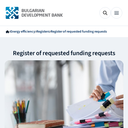
Energy efficiency
Registers
Register of requested funding requests
Register of requested funding requests