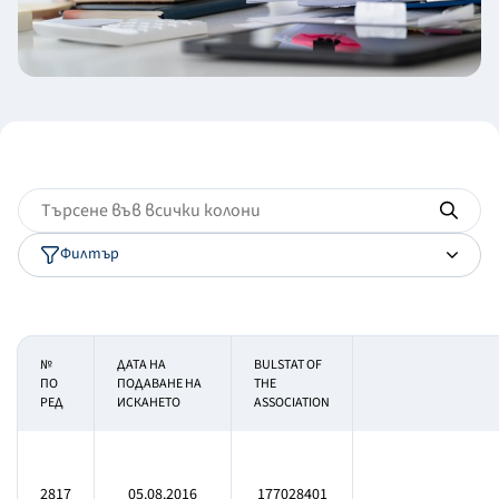
Филтър
№
ДАТА НА
BULSTAT OF
ПО
ПОДАВАНЕ НА
THE
РЕД
ИСКАНЕТО
ASSOCIATION
2817
05.08.2016
177028401