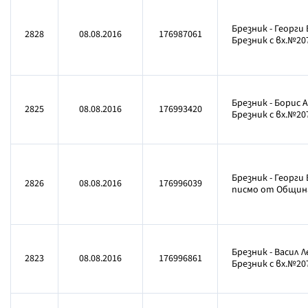
Брезник - Георги
2828
08.08.2016
176987061
Брезник с вх.№207
Брезник - Борис 
2825
08.08.2016
176993420
Брезник с вх.№207
Брезник - Георги
2826
08.08.2016
176996039
писмо от Община 
Брезник - Васил 
2823
08.08.2016
176996861
Брезник с вх.№207