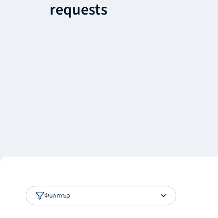
requests
Филтър