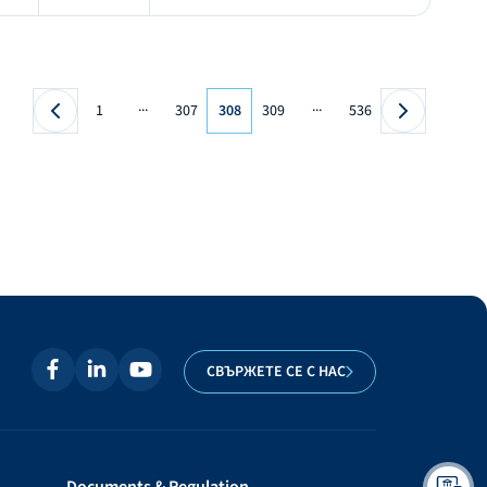
...
...
1
307
308
309
536
СВЪРЖЕТЕ СЕ С НАС