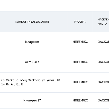
НАСЕЛЕ
NAME OF THE ASSOCIATION
PROGRAM
МЯСТО
Младост
НПЕЕМЖС
ХАСКО
Асти 317
НПЕЕМЖС
ХАСКО
гр. Хасково, общ. Хасково, ул. Дунав №
НПЕЕМЖС
ХАСКО
14, вх. А и вх. Б
Илинден 87
НПЕЕМЖС
ХАСКО