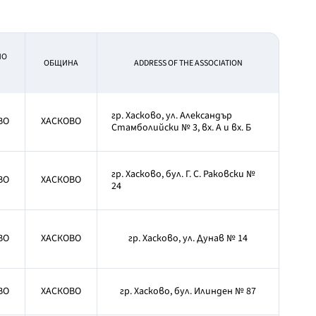
НО
OБЩИНА
ADDRESS OF THE ASSOCIATION
гр. Хасково, ул. Александър
ВО
ХАСКОВО
Стамболийски № 3, вх. А и вх. Б
гр. Хасково, бул. Г. С. Раковски №
ВО
ХАСКОВО
24
ВО
ХАСКОВО
гр. Хасково, ул. Дунав № 14
ВО
ХАСКОВО
гр. Хасково, бул. Илинден № 87