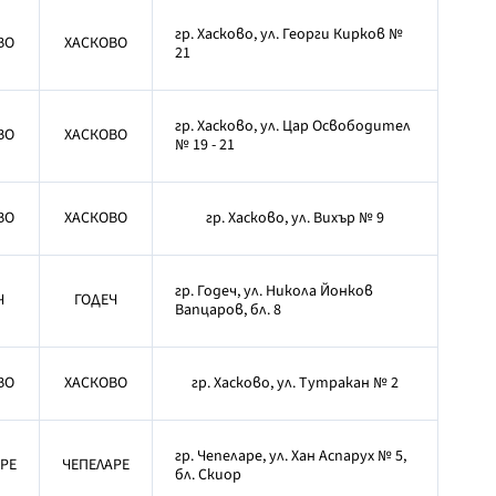
гр. Хасково, ул. Георги Кирков №
ВО
ХАСКОВО
21
гр. Хасково, ул. Цар Освободител
ВО
ХАСКОВО
№ 19 - 21
ВО
ХАСКОВО
гр. Хасково, ул. Вихър № 9
гр. Годеч, ул. Никола Йонков
Ч
ГОДЕЧ
Вапцаров, бл. 8
ВО
ХАСКОВО
гр. Хасково, ул. Тутракан № 2
гр. Чепеларе, ул. Хан Аспарух № 5,
РЕ
ЧЕПЕЛАРЕ
бл. Скиор