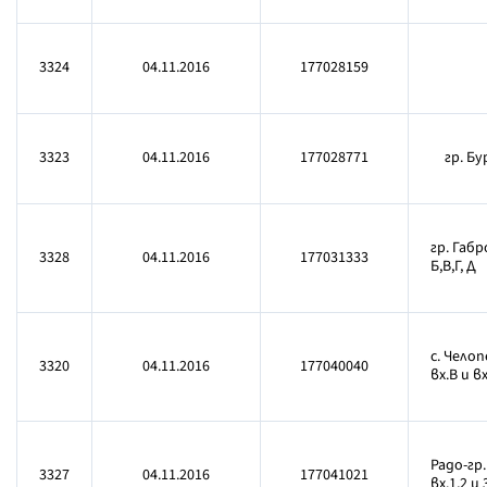
3324
04.11.2016
177028159
3323
04.11.2016
177028771
гр. Бу
гр. Габр
3328
04.11.2016
177031333
Б,В,Г, Д
с. Челоп
3320
04.11.2016
177040040
вх.В и вх
Радо-гр.
3327
04.11.2016
177041021
вх.1,2 и 