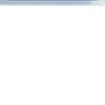
ONLINE BANKING
EN
Филтри
Apply
Online banking
Exchange rates
Interest rate
По програма
НПЕЕМЖС
ЕОБД
По статус
Contacts
По дата
Низходящо
Възходящо
ФИЛТРИРАЙ