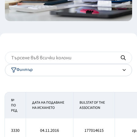
Филтър
№
ДАТА НА ПОДАВАНЕ
BULSTAT OF THE
ПО
НА ИСКАНЕТО
ASSOCIATION
РЕД
3330
04.11.2016
177014615
гр