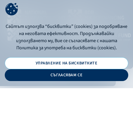
Сайтът използва “бисквитки” (cookies) за подобряване
на неговата ефективност. Продължавайки
използването му, Вие се съгласявате с нашата
Политика за употреба на бисквитки (cookies).
УПРАВЛЕНИЕ НА БИСКВИТКИТЕ
© 2026 - Bulgarian Development Bank
СЪГЛАСЯВАМ СЕ
Дизайн и програмиране:
ONLINE BANKING
EN
Филтри
Apply
Online banking
Exchange rates
Interest rate
По програма
НПЕЕМЖС