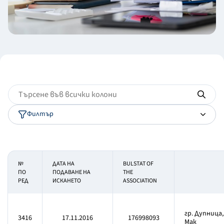
Филтър
№
ДАТА НА
BULSTAT OF
ПО
ПОДАВАНЕ НА
THE
РЕД
ИСКАНЕТО
ASSOCIATION
гр. Дупница
3416
17.11.2016
176998093
Мак