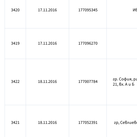
3420
17.11.2016
177095345
Ив
3419
17.11.2016
177096270
гр. София, р
3422
18.11.2016
177007784
21, вх. А и Б
3421
18.11.2016
177052391
гр, Севлиево