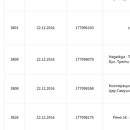
3801
22.12.2016
177096103
г
Надежда - 
3809
22.12.2016
177098079
бул. Трети 
Кооперация
3808
22.12.2016
177098168
Цар Самуил 2
3826
22.12.2016
177098175
Рено 16 -