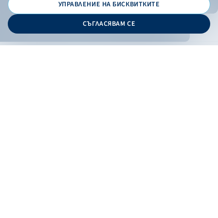
УПРАВЛЕНИЕ НА БИСКВИТКИТЕ
© 2026 - Bulgarian Development Bank
СЪГЛАСЯВАМ СЕ
Дизайн и програмиране:
ONLINE BANKING
EN
Филтри
Apply
Online banking
Exchange rates
Interest rate
По програма
НПЕЕМЖС
ЕОБД
По статус
Contacts
По дата
Низходящо