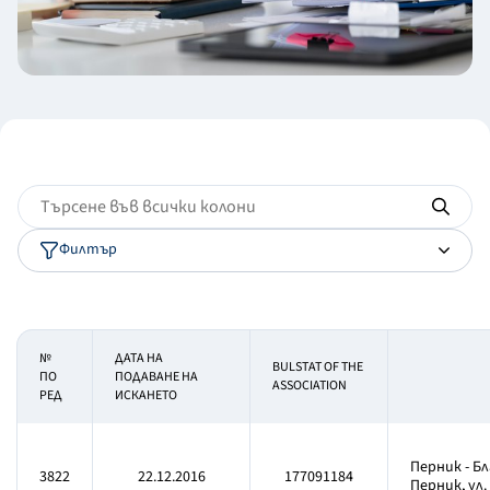
Филтър
№
ДАТА НА
BULSTAT OF THE
ПО
ПОДАВАНЕ НА
ASSOCIATION
РЕД
ИСКАНЕТО
Перник - Бл
3822
22.12.2016
177091184
Перник, ул. 