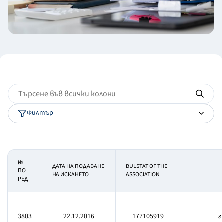
Филтър
№
ДАТА НА ПОДАВАНЕ
BULSTAT OF THE
ПО
НА ИСКАНЕТО
ASSOCIATION
РЕД
3803
22.12.2016
177105919
г