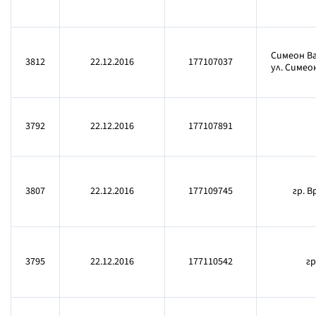
Симеон Ва
3812
22.12.2016
177107037
ул. Симео
3792
22.12.2016
177107891
3807
22.12.2016
177109745
гр. В
3795
22.12.2016
177110542
гр