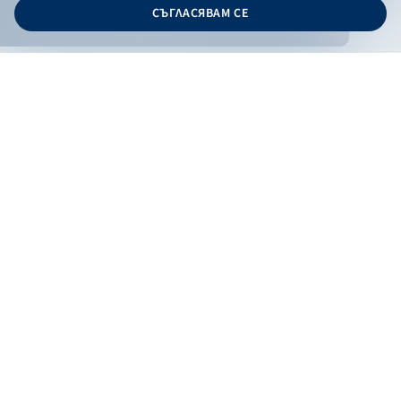
СЪГЛАСЯВАМ СЕ
Дизайн и програмиране:
ONLINE BANKING
EN
Филтри
Apply
Online banking
Exchange rates
Interest rate
По програма
НПЕЕМЖС
ЕОБД
По статус
Contacts
По дата
Низходящо
Възходящо