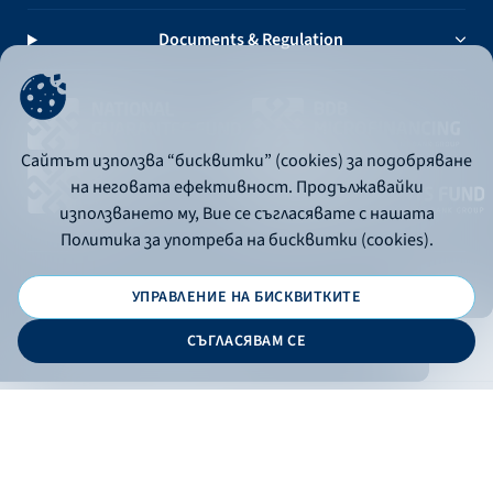
Documents & Regulation
Сайтът използва “бисквитки” (cookies) за подобряване
на неговата ефективност. Продължавайки
използването му, Вие се съгласявате с нашата
Политика за употреба на бисквитки (cookies).
УПРАВЛЕНИЕ НА БИСКВИТКИТЕ
© 2026 - Bulgarian Development Bank
СЪГЛАСЯВАМ СЕ
Дизайн и програмиране:
ONLINE BANKING
EN
Филтри
Apply
Online banking
Exchange rates
Interest rate