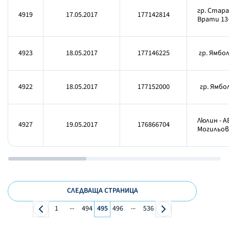
гр. Стара
4919
17.05.2017
177142814
Врати 13
4923
18.05.2017
177146225
гр. Ямбол,
4922
18.05.2017
177152000
гр. Ямбол,
Люлин - АБ
4927
19.05.2017
176866704
Могильов 
СЛЕДВАЩА СТРАНИЦА
...
...
1
494
495
496
536