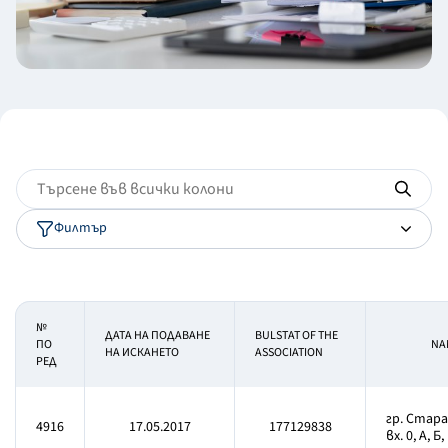
Филтър
№
ДАТА НА ПОДАВАНЕ
BULSTAT OF THE
ПО
NA
НА ИСКАНЕТО
ASSOCIATION
РЕД
гр. Стара
4916
17.05.2017
177129838
вх. 0, А, Б,