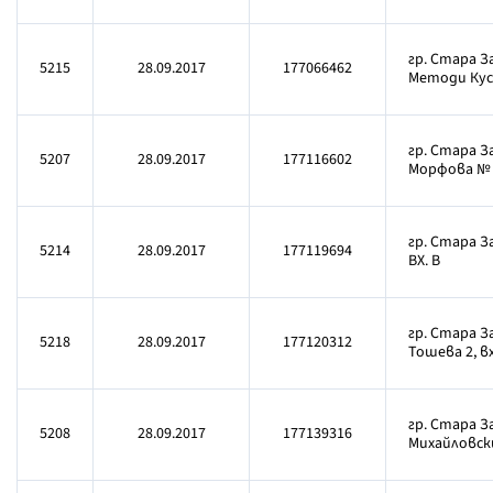
гр. Стара 
5215
28.09.2017
177066462
Методи Кусе
гр. Стара З
5207
28.09.2017
177116602
Морфова №
гр. Стара За
5214
28.09.2017
177119694
ВХ. В
гр. Стара З
5218
28.09.2017
177120312
Тошева 2, вх.
гр. Стара З
5208
28.09.2017
177139316
Михайловски