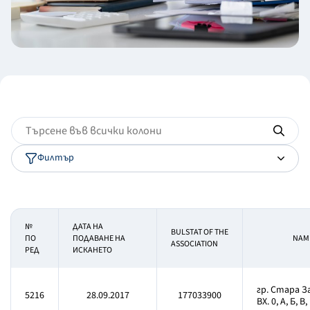
Филтър
№
ДАТА НА
BULSTAT OF THE
ПО
ПОДАВАНЕ НА
NAME
ASSOCIATION
РЕД
ИСКАНЕТО
гр. Стара За
5216
28.09.2017
177033900
ВХ. 0, А, Б, В,