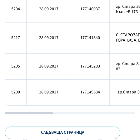
гр. Стара З
5204
28.09.2017
177140037
Кънчев 176
С. СТАРОЗА
5217
28.09.2017
177141840
ГОРА, ВХ. А, 
гр. Стара З
5205
28.09.2017
177145283
82
5209
28.09.2017
177149634
гр.Стара За
СЛЕДВАЩА СТРАНИЦА