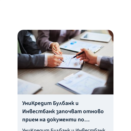
УниКредит Булбанк и
Инвестбанк започват отново
прием на документи по
програмата за безлихвено
УниКредит Булбанк и Инвестбанк