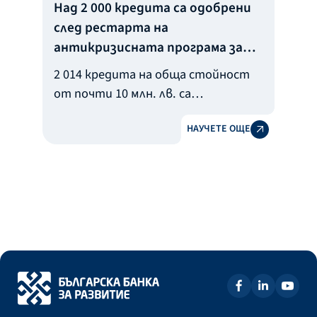
Над 2 000 кредита са одобрени
след рестарта на
антикризисната програма за
физически лица
2 014 кредита на обща стойност
от почти 10 млн. лв. са
одобрените безлихвени заеми за
НАУЧЕТЕ ОЩЕ
физически лица, които ще бъдат
отпуснати, след като преди две
седмици беше обявен рестартът
на антикризисната програма на
Българската банка за развитие
(ББР). През м. март с Решение на
Министерски съвет програмата
бе увеличена със 100 млн. лева, за
да продължи подкрепата за
пострадалите служители и