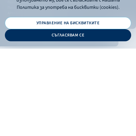
използването му, Вие се съгласявате с нашата
Политика за употреба на бисквитки
Политика за употреба на бисквитки (cookies).
Политика за поверителност
API портал за разработчици
УПРАВЛЕНИЕ НА БИСКВИТКИТЕ
© 2026 - Българска банка за развитие
СЪГЛАСЯВАМ СЕ
Дизайн и програмиране:
ОНЛАЙН БАНКИРАНЕ
БГ
Кандидатствай
Онлайн банкиране
Валутни курсове
Лихвен процент
Контакти