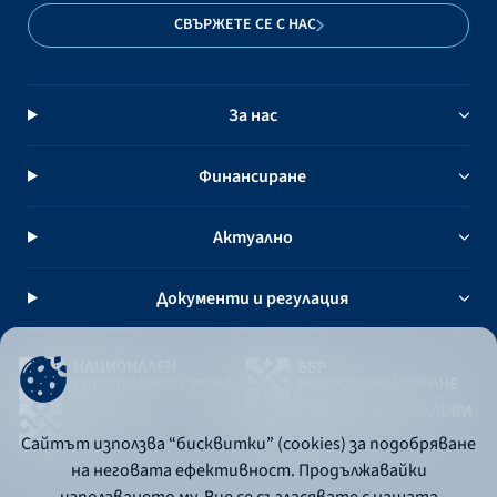
самоосигуряващи се лица, които не
СВЪРЖЕТЕ СЕ С НАС
могат да полагат труд поради
пандемията от COVID-19.
За нас
Финансиране
Актуално
Документи и регулация
Сайтът използва “бисквитки” (cookies) за подобряване
на неговата ефективност. Продължавайки