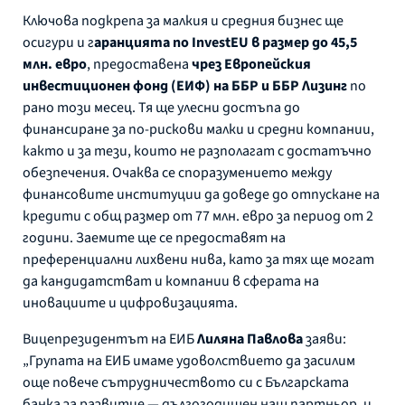
Ключова подкрепа за малкия и средния бизнес ще
осигури и г
аранцията по InvestEU в размер до 45,5
млн. евро
, предоставена
чрез Европейския
инвестиционен фонд (ЕИФ) на ББР и ББР Лизинг
по
рано този месец. Тя ще улесни достъпа до
финансиране за по-рискови малки и средни компании,
както и за тези, които не разполагат с достатъчно
обезпечения. Очаква се споразумението между
финансовите институции да доведе до отпускане на
кредити с общ размер от 77 млн. евро за период от 2
години. Заемите ще се предоставят на
преференциални лихвени нива, като за тях ще могат
да кандидатстват и компании в сферата на
иновациите и цифровизацията.
Вицепрезидентът на ЕИБ
Лиляна Павлова
заяви:
„Групата на ЕИБ имаме удоволствието да засилим
още повече сътрудничеството си с Българската
банка за развитие — дългогодишен наш партньор, и