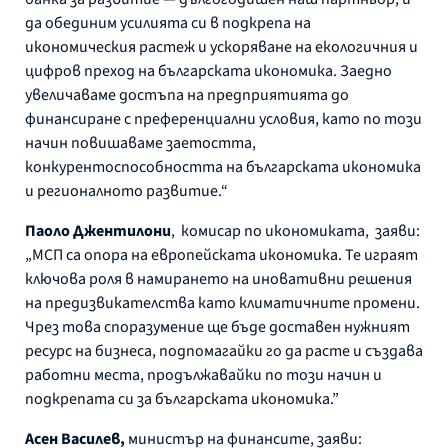
да обединим усилията си в подкрепа на
икономическия растеж и ускоряване на екологичния и
цифров преход на българската икономика. Заедно
увеличаваме достъпа на предприятията до
финансиране с преференциални условия, като по този
начин повишаваме заетостта,
конкурентоспособността на българската икономика
и регионалното развитие.“
Паоло Джентилони
, комисар по икономиката, заяви:
„МСП са опора на европейската икономика. Те играят
ключова роля в намирането на иновативни решения
на предизвикателства като климатичните промени.
Чрез това споразумение ще бъде доставен нужният
ресурс на бизнеса, подпомагайки го да расте и създава
работни места, продължавайки по този начин и
подкрепата си за българската икономика.”
Асен Василев,
министър на финансите, заяви: