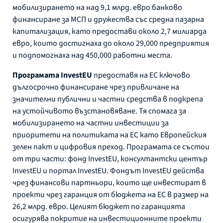
мобилизирането на над 9,1 млрд. евро банково
финансиране за МСП и дружества със средна пазарна
капитализация, като предостави около 2,7 милиарда
евро, които достигнаха до около 29,000 предприятия
и подпомогнаха над 450,000 работни места.
Програмата InvestEU
предоставя на ЕС ключово
дългосрочно финансиране чрез привличане на
значителни публични и частни средства в подкрепа
на устойчивото възстановяване. Тя спомага за
мобилизирането на частни инвестиции за
приоритети на политиката на ЕС като Европейския
зелен пакт и цифровия преход. Програмата се състои
от три части: фонд InvestEU, консултантски център
InvestEU и портал InvestEU. Фондът InvestEU действа
чрез финансови партньори, които ще инвестират в
проекти чрез гаранция от бюджета на ЕС в размер на
26,2 млрд. евро. Целият бюджет по гаранцията
осигурява покритие на инвестиционните проекти