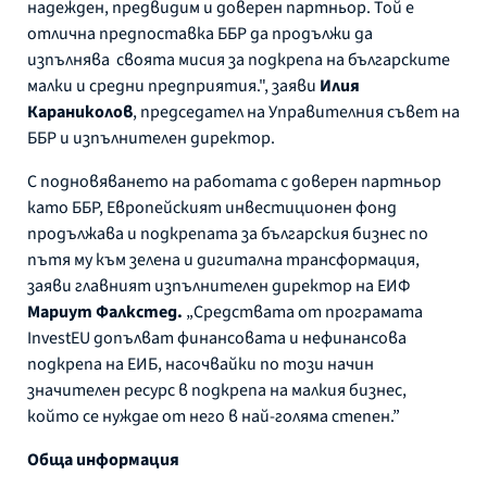
надежден, предвидим и доверен партньор. Той е
отлична предпоставка ББР да продължи да
изпълнява своята мисия за подкрепа на българските
малки и средни предприятия.", заяви
Илия
Караниколов
, председател на Управителния съвет на
ББР и изпълнителен директор.
С подновяването на работата с доверен партньор
като ББР, Европейският инвестиционен фонд
продължава и подкрепата за българския бизнес по
пътя му към зелена и дигитална трансформация,
заяви главният изпълнителен директор на ЕИФ
Мариут Фалкстед.
„Средствата от програмата
InvestEU допълват финансовата и нефинансова
подкрепа на ЕИБ, насочвайки по този начин
значителен ресурс в подкрепа на малкия бизнес,
който се нуждае от него в най-голяма степен.”
Обща информация