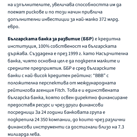
на изпълнителите, увеличава способността им да
поемат рискове и по този начин привлича
допълнителни инвестиции за най-малко 372 млрд.
eвро.
Българската банка за развитие (ББР)
е кредитна
институция, 100% собственост на българската
държава. Създадена е през 1999 г. като Насърчителна
банка, чиято основна цел е да подкрепя малките и
средните предприятия. ББР е сред българските
банки с най-висок кредитен рейтинг: “BBB” с
положителна перспектива от международната
рейтингова агенция Fitch. Това е и единствената
българска банка, която освен директно финансиране
предоставя ресурс и чрез други финансови
посредници За 24 години банковата група е
подкрепила 24 350 компании, до които чрез различни
финансови инструменти са достигнали близо на 7.3
милиарда лева.