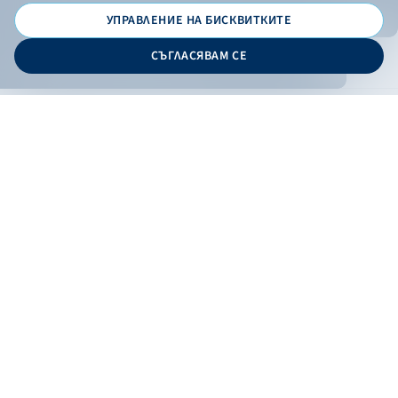
УПРАВЛЕНИЕ НА БИСКВИТКИТЕ
© 2026 - Българска банка за развитие
СЪГЛАСЯВАМ СЕ
Дизайн и програмиране:
ОНЛАЙН БАНКИРАНЕ
БГ
Кандидатствай
Онлайн банкиране
Валутни курсове
Лихвен процент
Контакти