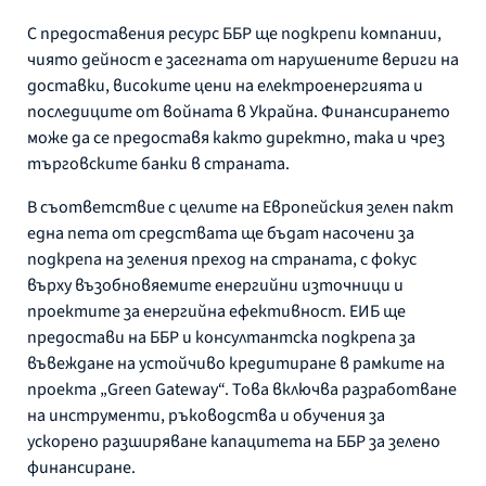
С предоставения ресурс ББР ще подкрепи компании,
чиято дейност е засегната от нарушените вериги на
доставки, високите цени на електроенергията и
последиците от войната в Украйна. Финансирането
може да се предоставя както директно, така и чрез
търговските банки в страната.
В съответствие с целите на Европейския зелен пакт
една пета от средствата ще бъдат насочени за
подкрепа на зеления преход на страната, с фокус
върху възобновяемите енергийни източници и
проектите за енергийна ефективност. ЕИБ ще
предостави на ББР и консултантска подкрепа за
въвеждане на устойчиво кредитиране в рамките на
проекта „Green Gateway“. Това включва разработване
на инструменти, ръководства и обучения за
ускорено разширяване капацитета на ББР за зелено
финансиране.