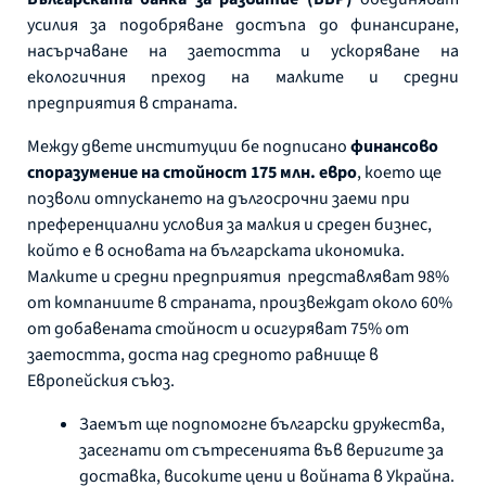
усилия за подобряване достъпа до финансиране,
насърчаване на заетостта и ускоряване на
екологичния преход на малките и средни
предприятия в страната.
Между двете институции бе подписано
финансово
споразумение на стойност 175 млн. евро
, което ще
позволи отпускането на дългосрочни заеми при
преференциални условия за малкия и среден бизнес,
който е в основата на българската икономика.
Малките и средни предприятия представляват 98%
от компаниите в страната, произвеждат около 60%
от добавената стойност и осигуряват 75% от
заетостта, доста над средното равнище в
Европейския съюз.
Заемът ще подпомогне български дружества,
засегнати от сътресенията във веригите за
доставка, високите цени и войната в Украйна.