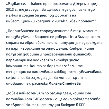
„Радвам се, че както при програмата Джереми през
2013 г., тези средства ще могат да достигнат до
малкия и среден бизнес под формата на
инвестиционни кредити с нисък лихвен процент.”
„Подписването на споразумението в този момент
показва увеличаващото се доверие към България от
страна на европейските институции за надграждане
на партньорските ни отношения. Конкретните
ползи от добрите и преференциални финансови
параметри ще подкрепят антикризисно
компаниите, които се борят с глобалните
тенденции на намаляваща ликвидност и увеличаващи
се финансови разходи“, заяви министърът на
иновациите и растежа
Милена Стойчева
.
„Това е най-големият по размер заем, който сме
получавали от ЕИБ досега – още едно доказателство,
че европейските институции виждат в ББР