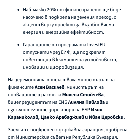
Най-малко 20% от финансирането ще бъде
насочено в подкрепа на зеления преход, с
акцент върху проекти за възобновяема
енергия и енергийна ефективност.
Гаранциите по програмата InvestEU,
отпуснати чрез ЕИФ, ще подкрепят
инвестиции в климатична устойчивост,
иновации и цифровизация.
На церемонията присъстваха министърът на
финансите
Асен Василев
, министърът на
иновациите и растежа
Милена Стойчева
,
вицепрезидентът на ЕИБ
Лиляна Павловa
и
изпълнителните директори на ББР
Илия
Караниколов, Цанко Арабаджиев и Иван Церовски.
Заемът е подкрепен с държавна гаранция, одобрена
от Министерския съвет на Република България.