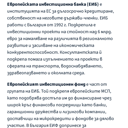
Европейската инвестиционна банка (ЕИБ)
е
институцията на ЕС за дългосрочно кредитиране,
собственост на неговите държави-членки. ЕИБ
работи с България от 1992 г. Подкрепила е
инвестиционни проекти на стойност над 6 млрд.
евро за намаляване на различията в регионалното
развитие и засилване на икономическата
конкурентоспособност. Консултантската й
подкрепа помага изпълнението на проекти в
сферата на транспорта, водоснабдяването,
здравеопазването и околната среда.
Европейският инвестиционен фонд
е част от
групата на ЕИБ. Той подкрепя европейските МСП,
като подобрява достъпа им до финансиране чрез
широк кръг финансови посредници като банки,
гаранционни дружества и лизингови компании,
доставчици на микрокредити и фондове за дялово
участие. В България ЕИФ допринесе за