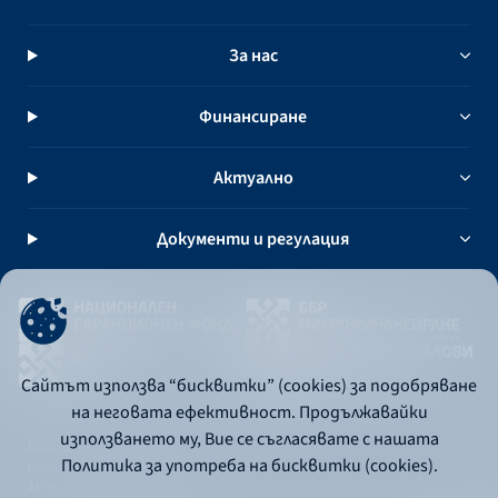
За нас
Финансиране
Актуално
Документи и регулация
Сайтът използва “бисквитки” (cookies) за подобряване
на неговата ефективност. Продължавайки
използването му, Вие се съгласявате с нашата
Политика за употреба на бисквитки
Политика за употреба на бисквитки (cookies).
Политика за поверителност
API портал за разработчици