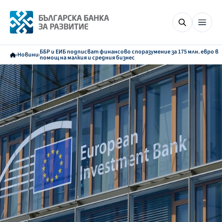
ББР и ЕИБ подписват финансово споразумение за 175 млн. евро в
Новини
помощ на малкия и средния бизнес