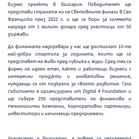
бизнес проекти в България. Победителят ще
представи страната ни на Световните финали в Сан
Франциско през 2022 г. и ще се бори за голямата
награда от 1 милион долара сред участници от 50
държави.
До финалната надпревара у нас ще достигнат 10-те
най-добри стартъпа за годината, които ще се
представят на живо пред публика и жури. Сред тях са
фирми на идеен етап, както и работещи бизнеси с
интересни продукти и иновативни решения,
нуждаещи се от подкрепа за своето развитие. Гала
събитието е организирано от Digital 4 Foundation и
ще събере 250 представители на финансови и
технологични компании, корпоративни партньори,
инвеститори и начинаещи предприемачи.
Участието е безплатно, а повече за регламента