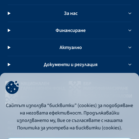
За нас
Финансиране
Актуално
Документи и регулация
Сайтът използва “бисквитки” (cookies) за подобряване
на неговата ефективност. Продължавайки
използването му, Вие се съгласявате с нашата
Политика за употреба на бисквитки
Политика за употреба на бисквитки (cookies).
Политика за поверителност
API портал за разработчици