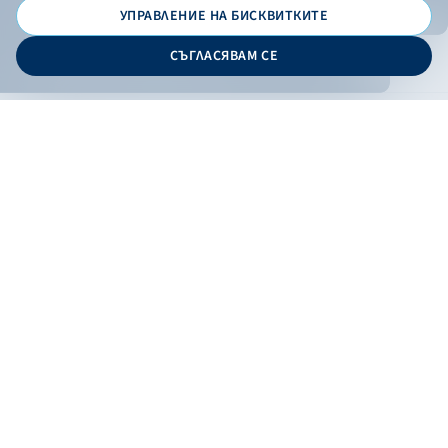
УПРАВЛЕНИЕ НА БИСКВИТКИТЕ
© 2026 - Българска банка за развитие
СЪГЛАСЯВАМ СЕ
Дизайн и програмиране:
ОНЛАЙН БАНКИРАНЕ
БГ
Кандидатствай
Онлайн банкиране
Валутни курсове
Лихвен процент
Контакти