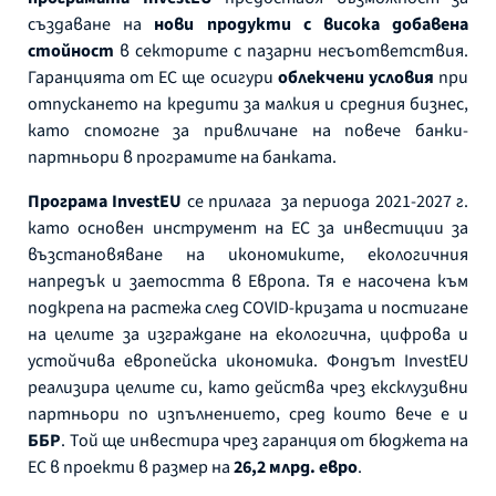
създаване на
нови продукти с висока добавена
стойност
в секторите с пазарни несъответствия.
Гаранцията от ЕС ще осигури
облекчени условия
при
отпускането на кредити за малкия и средния бизнес,
като спомогне за привличане на повече банки-
партньори в програмите на банката.
Програма InvestEU
се прилага за периода 2021-2027 г.
като основен инструмент на ЕС за инвестиции за
възстановяване на икономиките, екологичния
напредък и заетостта в Европа. Тя е насочена към
подкрепа на растежа след COVID-кризата и постигане
на целите за изграждане на екологична, цифрова и
устойчива европейска икономика. Фондът InvestEU
реализира целите си, като действа чрез ексклузивни
партньори по изпълнението, сред които вече е и
ББР
. Той ще инвестира чрез гаранция от бюджета на
ЕС в проекти в размер на
26,2 млрд. евро
.