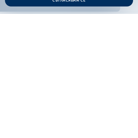
СЪГЛАСЯВАМ СЕ
Дизайн и програмиране:
ОНЛАЙН БАНКИРАНЕ
БГ
Кандидатствай
Онлайн банкиране
Валутни курсове
Лихвен процент
Контакти