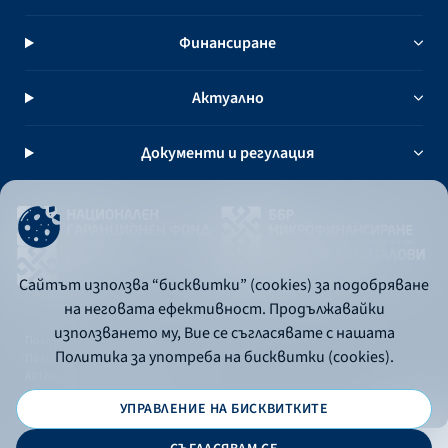
Финансиране
Актуално
Документи и регулация
Сайтът използва “бисквитки” (cookies) за подобряване
на неговата ефективност. Продължавайки
използването му, Вие се съгласявате с нашата
Политика за употреба на бисквитки
Политика за употреба на бисквитки (cookies).
Политика за поверителност
API портал за разработчици
УПРАВЛЕНИЕ НА БИСКВИТКИТЕ
© 2026 - Българска банка за развитие