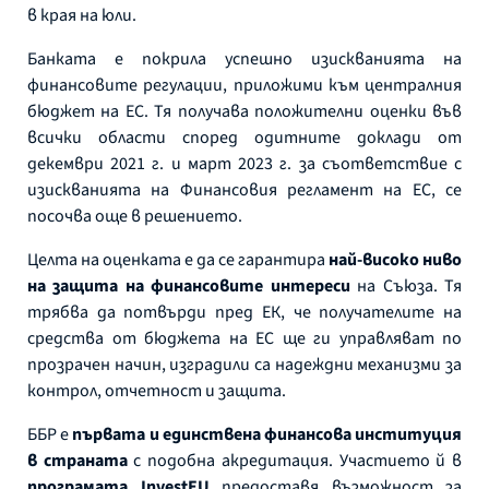
в края на юли.
Банката е покрила успешно изискванията на
финансовите регулации, приложими към централния
бюджет на ЕС. Тя получава положителни оценки във
всички области според одитните доклади от
декември 2021 г. и март 2023 г. за съответствие с
изискванията на Финансовия регламент на ЕС, се
посочва още в решението.
Целта на оценката е да се гарантира
най-високо ниво
на защита на финансовите интереси
на Съюза. Тя
трябва да потвърди пред ЕК, че получателите на
средства от бюджета на ЕС ще ги управляват по
прозрачен начин, изградили са надеждни механизми за
контрол, отчетност и защита.
ББР е
първата и единствена финансова институция
в страната
с подобна акредитация. Участието й в
програмата InvestEU
предоставя възможност за