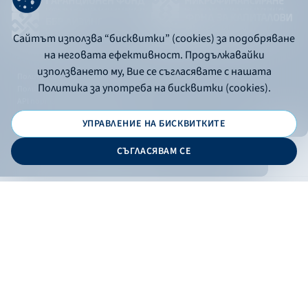
Сайтът използва “бисквитки” (cookies) за подобряване
на неговата ефективност. Продължавайки
използването му, Вие се съгласявате с нашата
Политика за употреба на бисквитки
Политика за употреба на бисквитки (cookies).
Политика за поверителност
API портал за разработчици
УПРАВЛЕНИЕ НА БИСКВИТКИТЕ
© 2026 - Българска банка за развитие
СЪГЛАСЯВАМ СЕ
Дизайн и програмиране:
ОНЛАЙН БАНКИРАНЕ
БГ
Кандидатствай
Онлайн банкиране
Валутни курсове
Лихвен процент