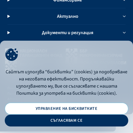
Актуално
Документи и регулация
Сайтът използва “бисквитки” (cookies) за подобряване
на неговата ефективност. Продължавайки
използването му, Вие се съгласявате с нашата
Политика за употреба на бисквитки
Политика за употреба на бисквитки (cookies).
Политика за поверителност
API портал за разработчици
УПРАВЛЕНИЕ НА БИСКВИТКИТЕ
© 2026 - Българска банка за развитие
СЪГЛАСЯВАМ СЕ
Дизайн и програмиране: