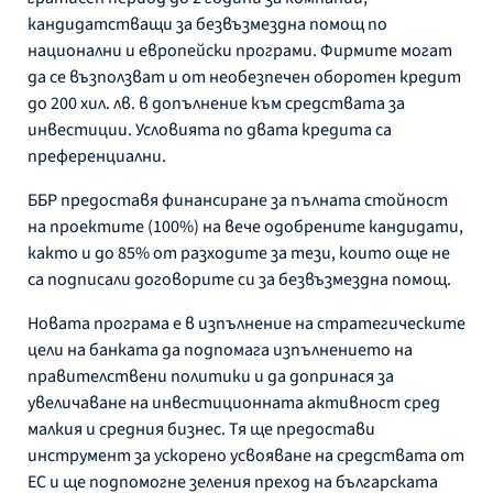
кандидатстващи за безвъзмездна помощ по
национални и европейски програми. Фирмите могат
да се възползват и от необезпечен оборотен кредит
до 200 хил. лв. в допълнение към средствата за
инвестиции. Условията по двата кредита са
преференциални.
ББР предоставя финансиране за пълната стойност
на проектите (100%) на вече одобрените кандидати,
както и до 85% от разходите за тези, които още не
са подписали договорите си за безвъзмездна помощ.
Новата програма е в изпълнение на стратегическите
цели на банката да подпомага изпълнението на
правителствени политики и да допринася за
увеличаване на инвестиционната активност сред
малкия и средния бизнес. Тя ще предостави
инструмент за ускорено усвояване на средствата от
ЕС и ще подпомогне зеления преход на българската