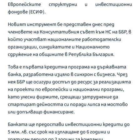
Европейските структурни и инвестиционни
фондове (ЕСИФ).
Новият инструмент бе представен днес пред
членовете на Консултативния съвет към НС на ББР, в
който участват националните работодателски
организации, синдикатите и Националното
сдружение на общините в Република България.
Това е първата кредитна програма на държавната
банка, разработена изцяло в синхрон с бизнеса. Чрез
нея ББР ще осигури достъп до ресурс за реализацията
на проекти по европейски и национални програми,
като улесни фирмите, срещащи затруднение да
стартират дейността си поради липса на мостово
или допълващо финансиране.
Банката ще предостави инвестиционни кредити до
5 млн. лв. със срок на изплащане до 6 години и
гратисен период до 2 години за компании,