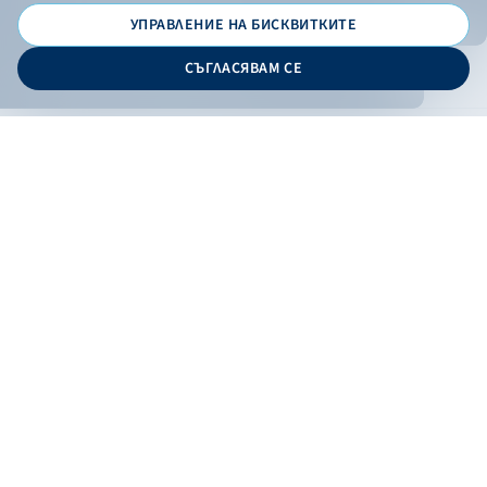
УПРАВЛЕНИЕ НА БИСКВИТКИТЕ
© 2026 - Българска банка за развитие
СЪГЛАСЯВАМ СЕ
Дизайн и програмиране:
ОНЛАЙН БАНКИРАНЕ
БГ
Кандидатствай
Онлайн банкиране
Валутни курсове
Лихвен процент
Контакти