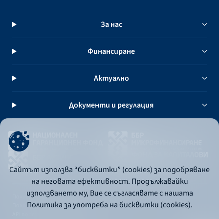
За нас
Финансиране
Актуално
Документи и регулация
Сайтът използва “бисквитки” (cookies) за подобряване
на неговата ефективност. Продължавайки
използването му, Вие се съгласявате с нашата
Политика за употреба на бисквитки
Политика за употреба на бисквитки (cookies).
Политика за поверителност
API портал за разработчици