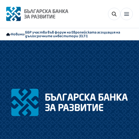
ББР участва във форум на Европейската асоциация на
Новини
дългосрочните инвеститори (ELTI)