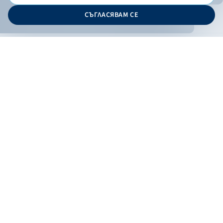
© 2026 - Българска банка за развитие
СЪГЛАСЯВАМ СЕ
Дизайн и програмиране:
ОНЛАЙН БАНКИРАНЕ
БГ
Кандидатствай
Онлайн банкиране
Валутни курсове
Лихвен процент
Контакти