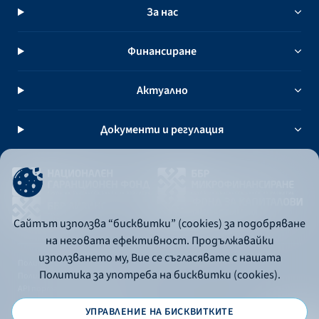
За нас
Финансиране
Актуално
Документи и регулация
Сайтът използва “бисквитки” (cookies) за подобряване
на неговата ефективност. Продължавайки
използването му, Вие се съгласявате с нашата
Политика за употреба на бисквитки
Политика за употреба на бисквитки (cookies).
Политика за поверителност
API портал за разработчици
УПРАВЛЕНИЕ НА БИСКВИТКИТЕ