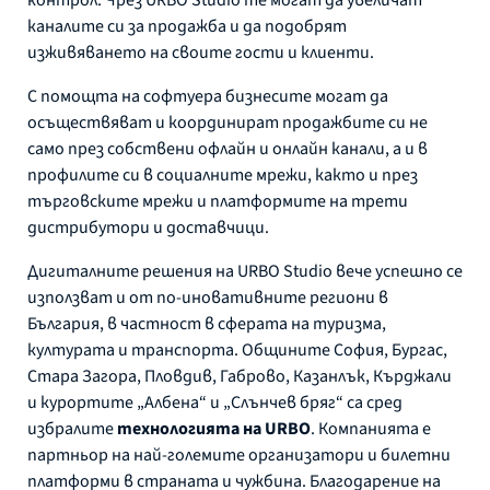
контрол. Чрез URBO Studio те могат да увеличат
каналите си за продажба и да подобрят
изживяването на своите гости и клиенти.
С помощта на софтуера бизнесите могат да
осъществяват и координират продажбите си не
само през собствени офлайн и онлайн канали, а и в
профилите си в социалните мрежи, както и през
търговските мрежи и платформите на трети
дистрибутори и доставчици.
Дигиталните решения на URBO Studio вече успешно се
използват и от по-иновативните региони в
България, в частност в сферата на туризма,
културата и транспорта. Общините София, Бургас,
Стара Загора, Пловдив, Габрово, Казанлък, Кърджали
и курортите „Албена“ и „Слънчев бряг“ са сред
избралите
технологията на URBO
. Компанията е
партньор на най-големите организатори и билетни
платформи в страната и чужбина. Благодарение на