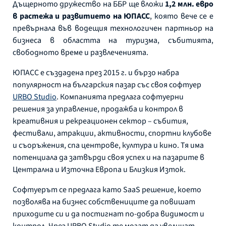
Дъщерното дружество на ББР ще вложи
1,2 млн. евро
в растежа и развитието на ЮПАСС
, която вече се е
превърнала във водещия технологичен партньор на
бизнеса в областта на туризма, събитията,
свободното време и развлеченията.
ЮПАСС е създадена през 2015 г. и бързо набра
популярност на българския пазар със своя софтуер
URBO Studio
. Компанията предлага софтуерни
решения за управление, продажба и контрол в
креативния и рекреационен сектор – събития,
фестивали, атракции, активности, спортни клубове
и съоръжения, спа центрове, култура и кино. Тя има
потенциала да затвърди своя успех и на пазарите в
Централна и Източна Европа и Близкия Изток.
Софтуерът се предлага като SaaS решение, което
позволява на бизнес собствениците да повишат
приходите си и да постигнат по-добра видимост и