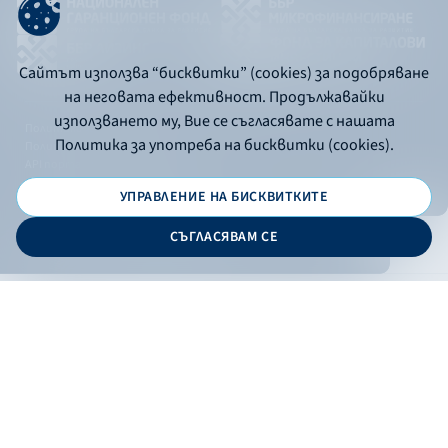
Сайтът използва “бисквитки” (cookies) за подобряване
на неговата ефективност. Продължавайки
използването му, Вие се съгласявате с нашата
Политика за употреба на бисквитки
Политика за употреба на бисквитки (cookies).
Политика за поверителност
API портал за разработчици
УПРАВЛЕНИЕ НА БИСКВИТКИТЕ
© 2026 - Българска банка за развитие
СЪГЛАСЯВАМ СЕ
Дизайн и програмиране:
ОНЛАЙН БАНКИРАНЕ
БГ
Кандидатствай
Онлайн банкиране
Валутни курсове
Лихвен процент