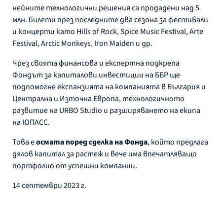
нейните технологични решения са продадени над 5
млн. билети през последните два сезона за фестивали
и концерти като Hills of Rock, Spice Music Festival, Arte
Festival, Arctic Monkeys, Iron Maiden и др.
Чрез своята финансова и експертна подкрепа
Фондът за капиталови инвестиции на ББР ще
подпомогне експанзията на компанията в България и
Централна и Източна Европа, технологичното
развитие на URBO Studio и разширяването на екипа
на ЮПАСС.
Това е
осмата поред сделка на Фонда
, който предлага
дялов капитал за растеж и вече има впечатляващо
портфолио от успешни компании.
14 септември 2023 г.