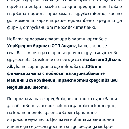
сделки на микро-, малки и средни предприятия. Това е
първата подобна програма на дружеството, което
до момента гарантираше единствено кредити за
фирми, отпускани от търговските банки.
Новата програма стартира в партньорство с
УниКредит Лизинг и ОТП Лизинг
, като скоро се
очаква към тях да се присъединят и други лизингови
дружества. Сделките по нея ще са с
таван от 1,5 млн.
лв.,
като гаранцията ще покрива до
50% от
финансираната стойност на лизингованите
машини и съоръжения, транспортни средства или
недвижими имоти.
По програмата се предвиждат по-ниски изисквания
за собствено участие, както и занижени критерии,
на които трябва да отговарят крайните
лизингополучатели. Целта на новата гаранционна
линия е да се улесни достъпът до ресурс за микро-,