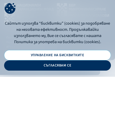
Сайтът използва “бисквитки” (cookies) за подобряване
на неговата ефективност. Продължавайки
използването му, Вие се съгласявате с нашата
Политика за употреба на бисквитки
Политика за употреба на бисквитки (cookies).
Политика за поверителност
API портал за разработчици
УПРАВЛЕНИЕ НА БИСКВИТКИТЕ
© 2026 - Българска банка за развитие
СЪГЛАСЯВАМ СЕ
Дизайн и програмиране:
ОНЛАЙН БАНКИРАНЕ
БГ
Кандидатствай
Онлайн банкиране
Валутни курсове
Лихвен процент