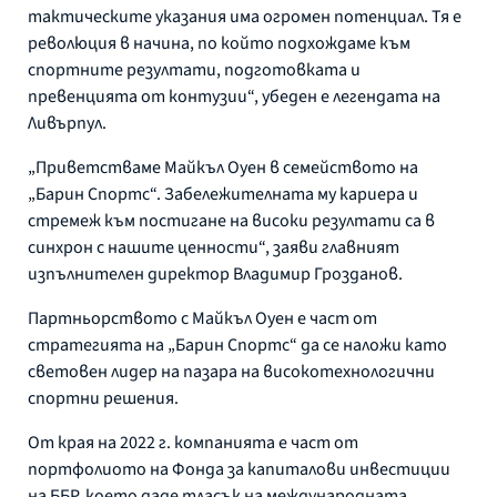
тактическите указания има огромен потенциал. Тя е
революция в начина, по който подхождаме към
спортните резултати, подготовката и
превенцията от контузии“, убеден е легендата на
Ливърпул.
„Приветстваме Майкъл Оуен в семейството на
„Барин Спортс“. Забележителната му кариера и
стремеж към постигане на високи резултати са в
синхрон с нашите ценности“, заяви главният
изпълнителен директор Владимир Грозданов.
Партньорството с Майкъл Оуен е част от
стратегията на „Барин Спортс“ да се наложи като
световен лидер на пазара на високотехнологични
спортни решения.
От края на 2022 г. компанията е част от
портфолиото на Фонда за капиталови инвестиции
на ББР, което даде тласък на международната