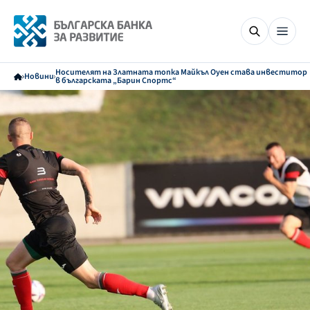
Носителят на Златната топка Майкъл Оуен става инвеститор
Новини
в българската „Барин Спортс“