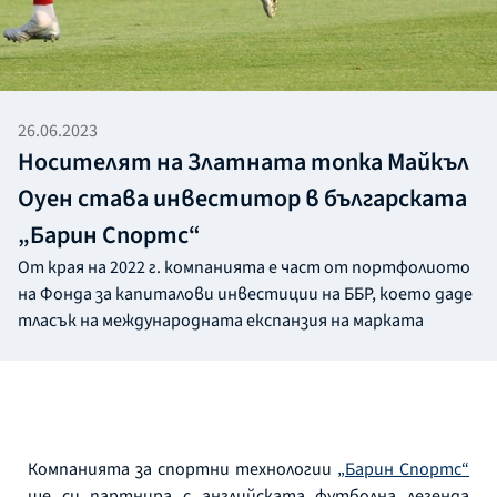
26.06.2023
Носителят на Златната топка Майкъл
Оуен става инвеститор в българската
„Барин Спортс“
От края на 2022 г. компанията е част от портфолиото
на Фонда за капиталови инвестиции на ББР, което даде
тласък на международната експанзия на марката
Компанията за спортни технологии
„Барин Спортс
“
ще си партнира с английската футболна легенда