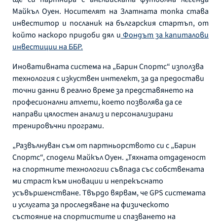
Майкъл Оуен. Носителят на Златната топка става
инвеститор и посланик на българския стартъп, от
който наскоро придоби дял и
Фондът за капиталови
инвестиции на ББР.
Иновативната система на „Барин Спортс“ използва
технология с изкуствен интелект, за да предостави
точни данни в реално време за представянето на
професионални атлети, което позволява да се
направи цялостен анализ и персонализирани
тренировъчни програми.
„Развълнуван съм от партньорството си с „Барин
Спортс“, сподели Майкъл Оуен. „Тяхната отдаденост
на спортните технологии съвпада със собствената
ми страст към иновации и непрекъснато
усъвършенстване. Твърдо вярвам, че GPS системата
и услугата за проследяване на физическото
състояние на спортистите и спазването на