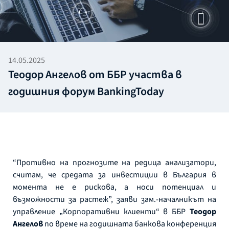
14.05.2025
Теодор Ангелов от ББР участва в
годишния форум BankingToday
“Противно на прогнозите на редица анализатори,
считам, че средата за инвестиции в България в
момента не е рискова, а носи потенциал и
възможности за растеж”, заяви зам.-началникът на
управление „Корпоративни клиенти“ в ББР
Теодор
Ангелов
по време на годишната банкова конференция