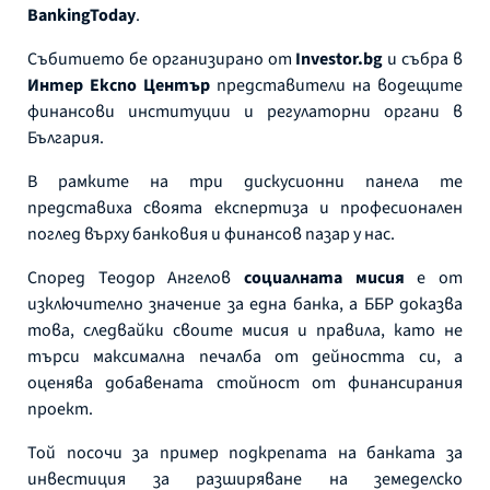
BankingToday
.
Събитието бе организирано от
Investor.bg
и събра в
Интер Експо Център
представители на водещите
финансови институции и регулаторни органи в
България.
В рамките на три дискусионни панела те
представиха своята експертиза и професионален
поглед върху банковия и финансов пазар у нас.
Според Теодор Ангелов
социалната мисия
е от
изключително значение за една банка, а ББР доказва
това, следвайки своите мисия и правила, като не
търси максимална печалба от дейността си, а
оценява добавената стойност от финансирания
проект.
Той посочи за пример подкрепата на банката за
инвестиция за разширяване на земеделско