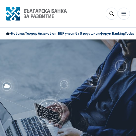
Новини
Теодор Ангелов от ББР участва в годишния форум BankingToday