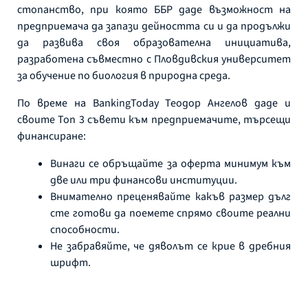
стопанство, при която ББР даде възможност на
предприемача да запази дейността си и да продължи
да развива своя образователна инициатива,
разработена съвместно с Пловдивския университет
за обучение по биология в природна среда.
По време на BankingToday Теодор Ангелов даде и
своите Топ 3 съвети към предприемачите, търсещи
финансиране:
Винаги се обръщайте за оферта минимум към
две или три финансови институции.
Внимателно преценявайте какъв размер дълг
сте готови да поемете спрямо своите реални
способности.
Не забравяйте, че дяволът се крие в дребния
шрифт.