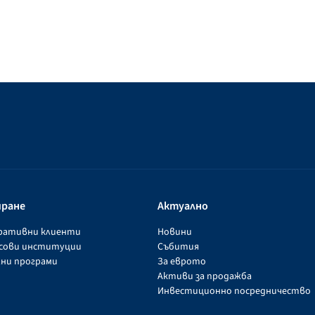
иране
Актуално
оративни клиенти
Новини
нсови институции
Събития
ни програми
За еврото
Активи за продажба
Инвестиционно посредничество