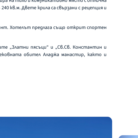
амира на тихо и комуникативно място с отлична
240 кв.м. Двете крила са свързани с рецепция и
орант. Хотелът предлага също открит спортен
ите „Златни пясъци“ и „Св.Св. Константин и
вековната обител Аладжа манастир, както и