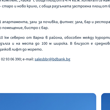
н комплекс „Чайка” с обща площ от 8 474 кв.м. Хотелът се н
 старо и ново крило, с обща разгъната застроена площ от 6 
11 апартамента, зали за почивка, фитнес зала, бар и рест
о помещение, бистро с бар.
 10 км северно от Варна в района, обособен между курорт
м дълга и на места до 100 м широка. В близост е средно
далков лифт до морето.
 02 93 06 390; e-mail:
salesbbr@bdbank.bg