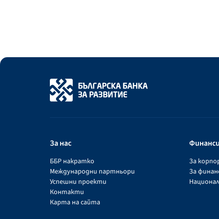
За нас
Финанс
ББР накратко
За корп
Международни партньори
За фина
Успешни проекти
Национал
Контакти
Карта на сайта