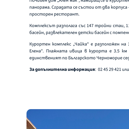
Почивен дом „Ален мак”, намиращ се в курорте
панорама. Сградата се състои от два корпуса –
просторен ресторант.
Комплексът разполага със 147 тройни стаи, 
басейн, развлекателен детски басейн с помпен
Курортен комплекс „Чайка“ е разположен на
Елена“. Плажната ивица в курорта е 3.5 к
единственият по Българското Черноморие се
За допълнителна информация
: 02 45 29 421 или