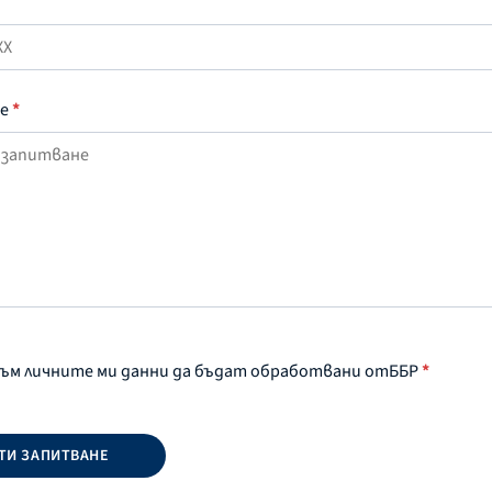
ие
*
съм личните ми данни да бъдат обработвани отББР
*
ТИ ЗАПИТВАНЕ