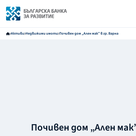
Активи
Недвижими имоти
Почивен дом „Ален мак” в гр. Варна
Почивен дом „Ален мак”