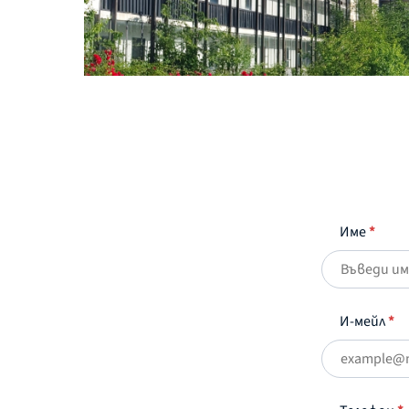
Име
*
И-мейл
*