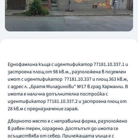
Еднофамлина къща с идентификатор 77181.10.337.1 и
застроена площ от 98 кв.м., разположена в поземлен
имот с идентификатор 77181.10.337 и площ 363 кв.м,
с адрес л. „Братя Миладинови“ №17 в град Харманли. В
имота е налична допълнителна постройка с
идентификатор 77181.10.337.2 и застроена площ от
28 кв.м с предназначение гараж.
Дворното място е с неправилна форма, разположено
в равен терен, оградено. Достъпът до имота се
осъществява от север. Прилежащата улица е с