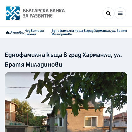
Недвижими
Еднофамилна къща в град Харманли, ул. Братя
Активи
имоти
Миладинови
Еднофамилна къща в град Харманли, ул.
Братя Миладинови