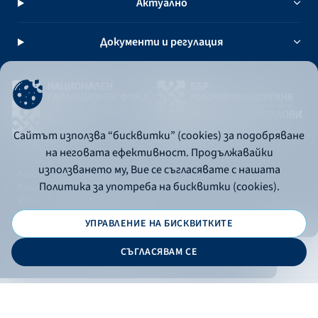
Актуално
Документи и регулация
Сайтът използва “бисквитки” (cookies) за подобряване
на неговата ефективност. Продължавайки
използването му, Вие се съгласявате с нашата
Политика за употреба на бисквитки
Политика за употреба на бисквитки (cookies).
Политика за поверителност
API портал за разработчици
УПРАВЛЕНИЕ НА БИСКВИТКИТЕ
© 2026 - Българска банка за развитие
СЪГЛАСЯВАМ СЕ
Дизайн и програмиране:
ОНЛАЙН БАНКИРАНЕ
БГ