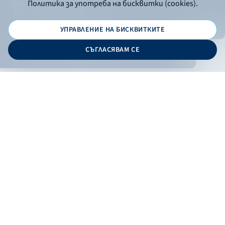
Политика за употреба на бисквитки (cookies).
Политика за поверителност
API портал за разработчици
УПРАВЛЕНИЕ НА БИСКВИТКИТЕ
© 2026 - Българска банка за развитие
СЪГЛАСЯВАМ СЕ
Дизайн и програмиране:
ОНЛАЙН БАНКИРАНЕ
БГ
Кандидатствай
Онлайн банкиране
Валутни курсове
Лихвен процент
Контакти