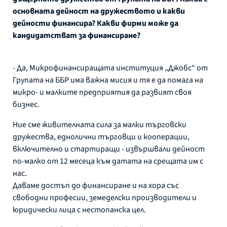
основната дейност на дружеството и какви
дейности финансира? Какви фирми може да
кандидатстват за финансиране?
- Да, Микрофинансиращата институция „Джобс“ от
Групата на ББР има важна мисия и тя е да помага на
микро- и малките предприятия да развият своя
бизнес.
Ние сме живителната сила за малки търговски
дружества, еднолични търговци и кооперации,
включително и стартиращи - извършвали дейност
по-малко от 12 месеца към датата на срещата им с
нас.
Даваме достъп до финансиране и на хора със
свободни професии, земеделски производители и
юридически лица с нестопанска цел.