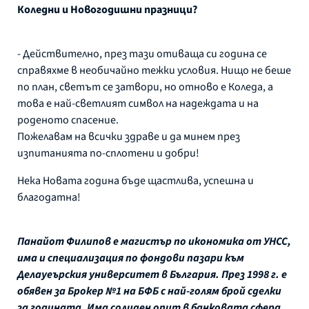
Коледни и Новогодишни празници?
- Действително, през тази отиваща си година се
справяхме в необичайно тежки условия. Нищо не беше
по план, светът се затвори, но отново е Коледа, а
това е най-светлият символ на надеждата и на
роденото спасение.
Пожелавам на всички здраве и да минем през
изпитанията по-сплотени и добри!
Нека Новата година бъде щастлива, успешна и
благодатна!
Панайот Филипов е магистър по икономика от УНСС,
има и специализация по фондови пазари към
Делауеърския университет в България. През 1998 г. е
обявен за Брокер №1 на БФБ с най-голям брой сделки
за годината. Има солиден опит в банковата сфера,