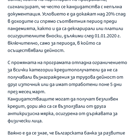
сигнализират, че често се кандидатства с непълна
документация. Условието е да докажат над 20% спад
в доходите си спрямо съответния период преди
пандемията, както и да са декларирали или платили
осигурителните вноски, дължими след 01.01.2020 г.
включително, само за периода, в който са
осъществявали дейност.
С промяната на програмата отпадна ограничението
за всички категории кредитополучатели да не са
получавали възнаграждения за трудова дейност от
друг източник или да имат отработени поне 5 дни
през месец март.
Кандидатстващите могат да получат безлихвен
кредит, дори ако са се възползвали от друга
антикризисна мярка, осигурена от държавата за
физически лица.
Важно е да се знае, че Българската банка за развитие