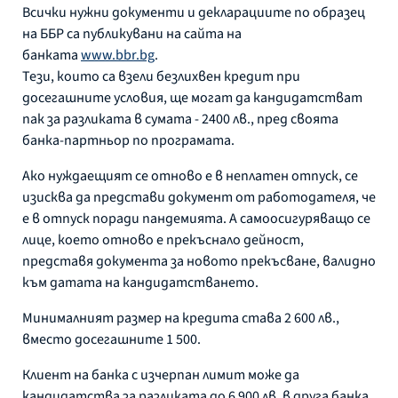
Всички нужни документи и декларациите по образец
на ББР са публикувани на сайта на
банката
www.bbr.bg
.
Тези, които са взели безлихвен кредит при
досегашните условия, ще могат да кандидатстват
пак за разликата в сумата - 2400 лв., пред своята
банка-партньор по програмата.
Ако нуждаещият се отново е в неплатен отпуск, се
изисква да представи документ от работодателя, че
е в отпуск поради пандемията. А самоосигуряващо се
лице, което отново е прекъснало дейност,
представя документа за новото прекъсване, валидно
към датата на кандидатстването.
Минималният размер на кредита става 2 600 лв.,
вместо досегашните 1 500.
Клиент на банка с изчерпан лимит може да
кандидатства за разликата до 6 900 лв. в друга банка,