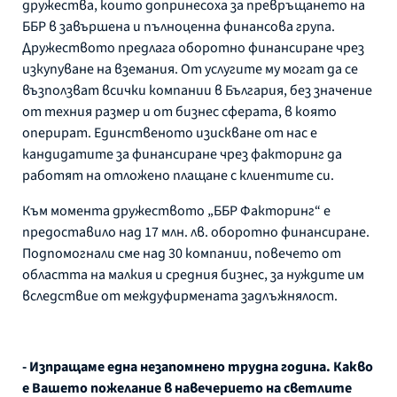
дружества, които допринесоха за превръщането на
ББР в завършена и пълноценна финансова група.
Дружеството предлага оборотно финансиране чрез
изкупуване на вземания. От услугите му могат да се
възползват всички компании в България, без значение
от техния размер и от бизнес сферата, в която
оперират. Единственото изискване от нас е
кандидатите за финансиране чрез факторинг да
работят на отложено плащане с клиентите си.
Към момента дружеството „ББР Факторинг“ е
предоставило над 17 млн. лв. оборотно финансиране.
Подпомогнали сме над 30 компании, повечето от
областта на малкия и средния бизнес, за нуждите им
вследствие от междуфирмената задлъжнялост.
- Изпращаме една незапомнено трудна година. Какво
е Вашето пожелание в навечерието на светлите