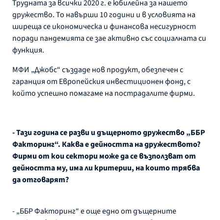
Трудната за всички 2020 г. е юбилейна за нашето
дружество. То навърши 10 години и в условията на
ширеща се икономическа и финансова несигурност
поради пандемията се зае активно със социалната си
функция.
МФИ „Джобс“ създаде нов продукт, обезпечен с
гаранция от Европейския инвестиционен фонд, с
който успешно помагаме на пострадалите фирми.
- Тази година се разви и дъщерното дружество „ББР
Факторинг“. Каква е дейността на дружеството?
Фирми от кои сектори може да се възползват от
дейността му, има ли критерии, на които трябва
да отговарят?
- „ББР Факторинг“ е още едно от дъщерните