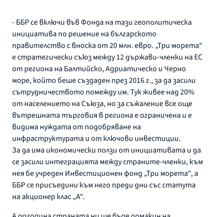
- ББР се включи във Фонда на тази геополитическа
инициатива по решение на българското
правителство с вноска от 20 млн. евро. „Три морета“
е стратегически съюз между 12 държави-членки на ЕС
от региона на Балтийско, Адриатическо и Черно
море, който беше създаден през 2016 г., за да засили
сътрудничеството помежду им. Тук живее над 20%
от населението на Съюза, но за съжаление все още
вътрешната търговия в региона е ограничена и е
видима нуждата от подобряване на
инфраструктурата и от ключови инвестиции.
За да има икономически ползи от инициативата и да
се засили интеграцията между страните-членки, към
нея бе учреден Инвестиционен фонд „Три морета“, а
ББР се присъедини към него преди дни със статута
на акционер клас „А“.
А догодина страната ни ще бъде домакин на