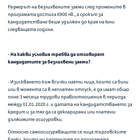
Размерът на безлихвените заеми след промените в
програмата достига 6900 лв., а срокът за
кандидатстване беше удължен до края на юни
следващата година.
- На какви условия трябва да отговорят
кандидатите за безлихвени заеми?
- Изискването към всички наети лица, които са били
или в момента са в неплатен отпуск, е да имат общо
поне 3 месеца трудови правоотношения в периода
между 01.01.2020 г. и датата на кандидатстването за
кредит и за тях да са декларирани или платени
дължимите осигуровки.
Относно самоосигуряващите се лица търговските
банки, които ни партнират по програмата,