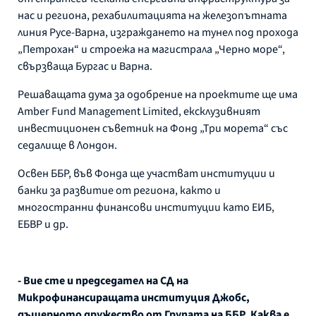
нас и региона, рехабилитацията на железопътната
линия Русе-Варна, изграждането на тунел под прохода
„Петрохан“ и строежа на магистрала „Черно море“,
свързваща Бургас и Варна.
Решаващата дума за одобрение на проектите ще има
Amber Fund Management Limited, ексклузивният
инвестиционен съветник на Фонд „Три морета“ със
седалище в Лондон.
Освен ББР, във Фонда ще участват институции и
банки за развитие от региона, както и
многостранни финансови институции като ЕИБ,
ЕБВР и др.
- Вие сте и председател на СД на
Микрофинансиращата институция Джобс,
дъщерното дружество от Групата на ББР. Каква е