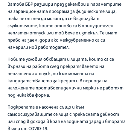
Затова ББР разшири през декември и параметрите
на гаранционната програма за физическите лица,
така че от нея да могат да се възползват
служителите, които отново са в принудителен
неплатен отпуск или той вече е изтекъл. Те имат
право на заем, дори ако междувременно са си
намерили нов работодател.
Новите условия обхващат и лицата, които са се
върнали на работа след прекратяването на
неплатения отпуск, но към момента на
кандидатстването за кредит и в периода на
наложените противоепидемични мерки не работят
под никаква форма.
Подкрепата е насочена също и към
самоосигуряващите се лица с прекъсната дейност
или спад в дохода в края на годината заради втората
вълна от COVID-19.