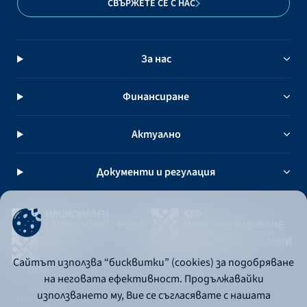
СВЪРЖЕТЕ СЕ С НАС
За нас
Финансиране
Актуално
Документи и регулация
Сайтът използва “бисквитки” (cookies) за подобряване
на неговата ефективност. Продължавайки
използването му, Вие се съгласявате с нашата
Политика за употреба на бисквитки