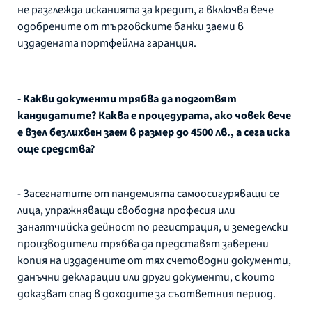
не разглежда исканията за кредит, а включва вече
одобрените от търговските банки заеми в
издадената портфейлна гаранция.
- Какви документи трябва да подготвят
кандидатите? Каква е процедурата, ако човек вече
е взел безлихвен заем в размер до 4500 лв., а сега иска
още средства?
- Засегнатите от пандемията самоосигуряващи се
лица, упражняващи свободна професия или
занаятчийска дейност по регистрация, и земеделски
производители трябва да представят заверени
копия на издадените от тях счетоводни документи,
данъчни декларации или други документи, с които
доказват спад в доходите за съответния период.