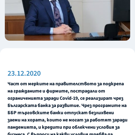
23.12.2020
Част от мерките на правителството за подкрепа
на гражданите и фирмите, пострадали от
ограниченията заради Covid-19, се реализират чрез
Българската банка за развитие. Чрез програмите на
ББР търговските банки отпускат безлихвени
заеми на хората, които не могат за работят заради
пандемията, и кредити при облекчени условия за
бизнеса. С въпроси на какви условия трябва да