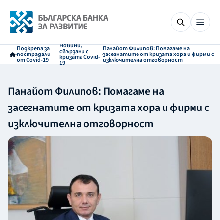
Новини,
Подкрепа за
Панайот Филипов: Помагаме на
свързани с
пострадали
засегнатите от кризата хора и фирми с
кризата Covid-
от Covid-19
изключителна отговорност
19
Панайот Филипов: Помагаме на
засегнатите от кризата хора и фирми с
изключителна отговорност