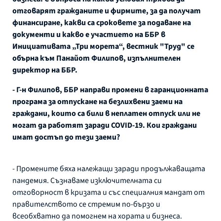
отговарят гражданите и фирмите, за да получат
финансиране, какви са сроковете за подаване на
документи и какво е участието на ББР в
Инициативата „Три морета“, вестник "Труд" се
обърна към Панайот Филипов, изпълнителен
директор на ББР.
- Г-н Филипов, ББР направи промени в гаранционната
програма за отпускане на безлихвени заеми на
граждани, които са били в неплатен отпуск или не
могат да работят заради COVID-19. Кои граждани
имат достъп до тези заеми?
- Промените бяха належащи заради продължаващата
пандемия. Съзнаваме изключителната си
отговорност в кризата и със специалния мандат от
правителството се стремим по-бързо и
всеобхватно да помогнем на хората и бизнеса.