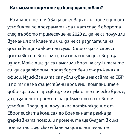
- Как могат фирмите да кандидатстват?
- Компаниите трябва да отговарят на поне едно от
условията по програмата - да имат спад в оборота
след първото тримесечие на 2020 г., да не са получили
вземания от клиенти или да не са разплатили на
доставчици конкретни суми. Също - да са спрели
доставки от внос или да са отменили договори за
износ. Може още да са намалили броя на служителите
си, да са затворили производствени съоръжения и
офиси. Изискванията са публикувани на сайта на ББР
и по тях няма съществени промени. Компаниите е
добре да имат предвид, че е нужно техническо време,
за да започне приемът на документи по новите
условия. Преди дни получихме потвърждение от
Европейската комисия по Временната рамка за
държавната помощ и промените ще влязат в сила
поетапно след сключване на допълнителните