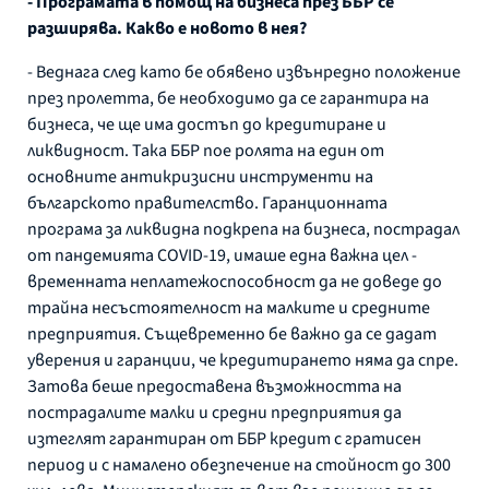
- Програмата в помощ на бизнеса през ББР се
разширява. Какво е новото в нея?
- Веднага след като бе обявено извънредно положение
през пролетта, бе необходимо да се гарантира на
бизнеса, че ще има достъп до кредитиране и
ликвидност. Така ББР пое ролята на един от
основните антикризисни инструменти на
българското правителство. Гаранционната
програма за ликвидна подкрепа на бизнеса, пострадал
от пандемията COVID-19, имаше една важна цел -
временната неплатежоспособност да не доведе до
трайна несъстоятелност на малките и средните
предприятия. Същевременно бе важно да се дадат
уверения и гаранции, че кредитирането няма да спре.
Затова беше предоставена възможността на
пострадалите малки и средни предприятия да
изтеглят гарантиран от ББР кредит с гратисен
период и с намалено обезпечение на стойност до 300