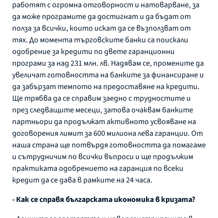
работят с огромна отговорност и натоварване, за
да може програмите да достигнат и да бъдат от
полза за всички, които искат да се възползват от
тях. До момента търговските банки са поискали
одобрение за кредити по двете гаранционни
програми за над 231 млн. лв. Надявам се, промените да
увеличат готовността на банките за финансиране и
да забързат темпото на предоставяне на кредити.
Ще трябва да се справим заедно с трудностите и
през следващите месеци, затова очаквам банките
партньори да продължат активното усвояване на
договорения лимит за 600 милиона лева гаранции. От
наша страна ще потвърдя готовността да помагаме
и сътрудничим по всички въпроси и ще продължим
практиката одобрението на гаранция по всеки
кредит да се дава в рамките на 24 часа.
- Как се справя българската икономика в кризата?