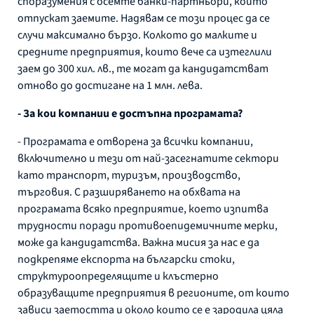
споразумения с осемте банки-партньори, които
отпускат заемите. Надявам се този процес да се
случи максимално бързо. Колкото до малките и
средните предприятия, които вече са изтеглили
заем до 300 хил. лв., те могат да кандидатстват
отново до достигане на 1 млн. лева.
- За кои компании е достъпна програмата?
- Програмата е отворена за всички компании,
включително и тези от най-засегнатите сектори
като транспорт, туризъм, производство,
търговия. С разширяването на обхвата на
програмата всяко предприятие, което изпитва
трудности поради противоепидемичните мерки,
може да кандидатства. Важна мисия за нас е да
подкрепяме експорта на български стоки,
структуроопределящите и клъстерно
образуващите предприятия в регионите, от които
зависи заетостта и около които се е зародила цяла