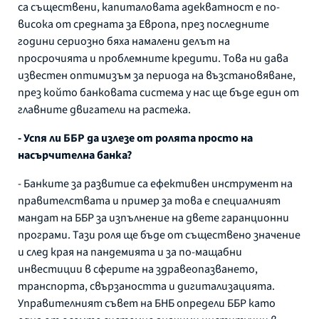
са съществени, капиталовата адекватност е по-
висока от средната за Европа, през последните
години сериозно бяха намалени делът на
просрочията и проблемните кредити. Това ни дава
известен оптимизъм за периода на възстановяване,
през който банковата система у нас ще бъде един от
главните двигатели на растежа.
- Успя ли ББР да излезе от ролята просто на
насърчителна банка?
- Банките за развитие са ефективен инструмент на
правителствата и пример за това е специалният
мандат на ББР за изпълнение на двете гаранционни
програми. Тази роля ще бъде от съществено значение
и след края на пандемията и за по-мащабни
инвестиции в сферите на здравеопазването,
транспорта, свързаността и дигитализацията.
Управителният съвет на БНБ определи ББР като