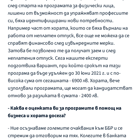
след старта на програмата за физически лица,
лишени от възможност да упражняват професиите
си, бяха идентифицирани нови потребности.
Например част от хората, които се бяха върнали на
работа от неплатен отпуск, все още не можеха да се
справят финансово след извънредните мерки.
Затова бе позволено те да получат заем и след
неплатения отпуск. Сега нашите експерти
подготвиха вариант, при който срокът на тази
програма да бъде удължен до 30 юни 2021 г. и с по-
висока сума от сегашната - 6900 лв. Хората, вече
използвали програмата, ще могат да кандидатстват
отново за разликата в сумата - 2400 лв.
- Каква е оценката ви за програмите в помощ на
бизнеса и хората досега?
- Ние осъзнаваме големите очаквания към ББР и се
стремим да отговорим на тях. Колегите в банката