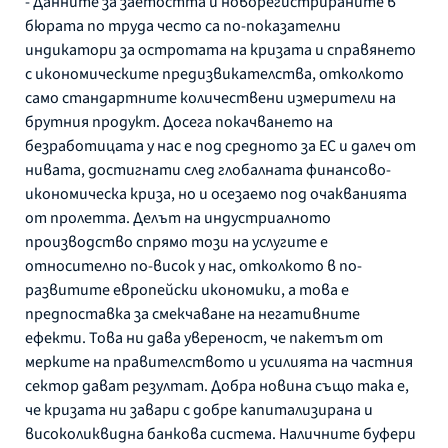
- Данните за заетостта и новорегистрираните в
бюрата по труда често са по-показателни
индикатори за остротата на кризата и справянето
с икономическите предизвикателства, отколкото
само стандартните количествени измерители на
брутния продукт. Досега покачването на
безработицата у нас е под средното за ЕС и далеч от
нивата, достигнати след глобалната финансово-
икономическа криза, но и осезаемо под очакванията
от пролетта. Делът на индустриалното
производство спрямо този на услугите е
относително по-висок у нас, отколкото в по-
развитите европейски икономики, а това е
предпоставка за смекчаване на негативните
ефекти. Това ни дава увереност, че пакетът от
мерките на правителството и усилията на частния
сектор дават резултат. Добра новина също така е,
че кризата ни завари с добре капитализирана и
високоликвидна банкова система. Наличните буфери