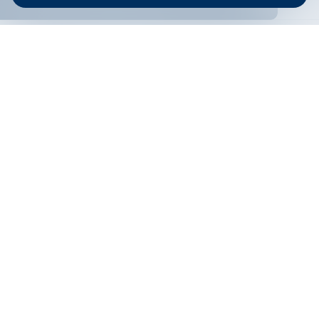
ОНЛАЙН БАНКИРАНЕ
БГ
Кандидатствай
Онлайн банкиране
Валутни курсове
Лихвен процент
Контакти