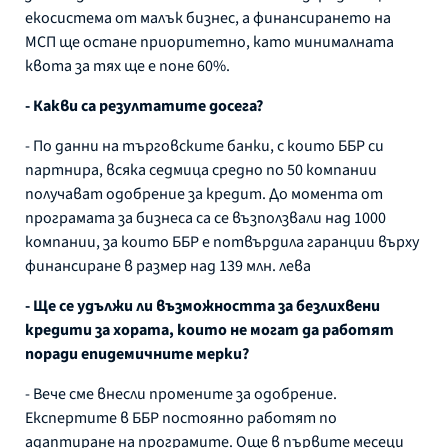
екосистема от малък бизнес, а финансирането на
МСП ще остане приоритетно, като минималната
квота за тях ще е поне 60%.
- Какви са резултатите досега?
- По данни на търговските банки, с които ББР си
партнира, всяка седмица средно по 50 компании
получават одобрение за кредит. До момента от
програмата за бизнеса са се възползвали над 1000
компании, за които ББР е потвърдила гаранции върху
финансиране в размер над 139 млн. лева
- Ще се удължи ли възможността за безлихвени
кредити за хората, които не могат да работят
поради епидемичните мерки?
- Вече сме внесли промените за одобрение.
Експертите в ББР постоянно работят по
адаптиране на програмите. Още в първите месеци