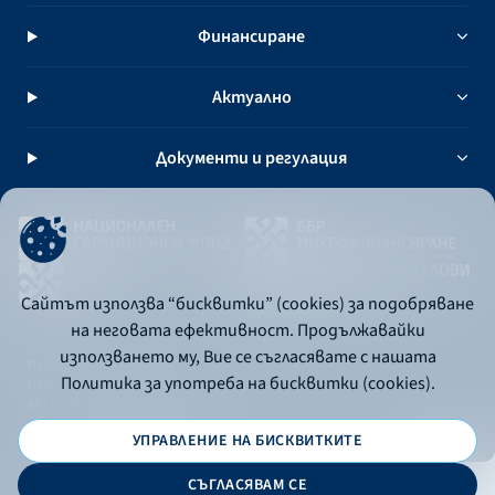
Финансиране
Актуално
Документи и регулация
Сайтът използва “бисквитки” (cookies) за подобряване
на неговата ефективност. Продължавайки
използването му, Вие се съгласявате с нашата
Политика за употреба на бисквитки
Политика за употреба на бисквитки (cookies).
Политика за поверителност
API портал за разработчици
УПРАВЛЕНИЕ НА БИСКВИТКИТЕ
© 2026 - Българска банка за развитие
СЪГЛАСЯВАМ СЕ
Дизайн и програмиране: