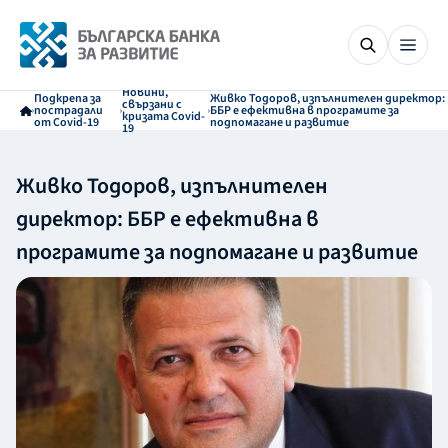
Новини,
Подкрепа за
Живко Тодоров, изпълнителен директор:
свързани с
пострадали
ББР е ефективна в програмите за
кризата Covid-
от Covid-19
подпомагане и развитие
19
Живко Тодоров, изпълнителен
директор: ББР е ефективна в
програмите за подпомагане и развитие