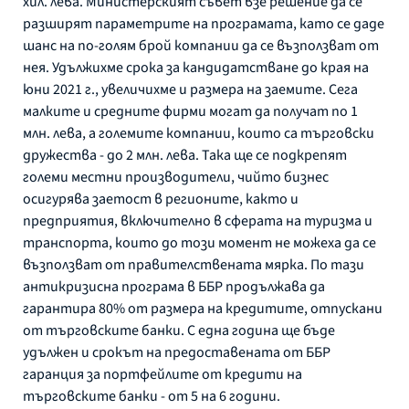
хил. лева. Министерският съвет взе решение да се
разширят параметрите на програмата, като се даде
шанс на по-голям брой компании да се възползват от
нея. Удължихме срока за кандидатстване до края на
юни 2021 г., увеличихме и размера на заемите. Сега
малките и средните фирми могат да получат по 1
млн. лева, а големите компании, които са търговски
дружества - до 2 млн. лева. Така ще се подкрепят
големи местни производители, чийто бизнес
осигурява заетост в регионите, както и
предприятия, включително в сферата на туризма и
транспорта, които до този момент не можеха да се
възползват от правителствената мярка. По тази
антикризисна програма в ББР продължава да
гарантира 80% от размера на кредитите, отпускани
от търговските банки. С една година ще бъде
удължен и срокът на предоставената от ББР
гаранция за портфейлите от кредити на
търговските банки - от 5 на 6 години.