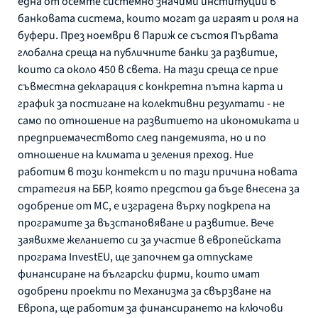
една от осемте системно значими институции в
банковата система, които могат да играят и роля на
буфери. През ноември в Париж се състоя Първата
глобална среща на публичните банки за развитие,
които са около 450 в света. На тази среща се прие
съвместна декларация с конкретна пътна карта и
график за постигане на колективни резултати - не
само по отношение на развитието на икономиката и
предприемачеството след пандемията, но и по
отношение на климата и зеления преход. Ние
работим в този контекст и по тази причина новата
стратегия на ББР, която предстои да бъде внесена за
одобрение от МС, е изградена върху подкрепа на
програмите за възстановяване и развитие. Вече
заявихме желанието си за участие в европейската
програма InvestEU, ще започнем да отпускаме
финансиране на български фирми, които имат
одобрени проекти по Механизма за свързване на
Европа, ще работим за финансирането на ключови