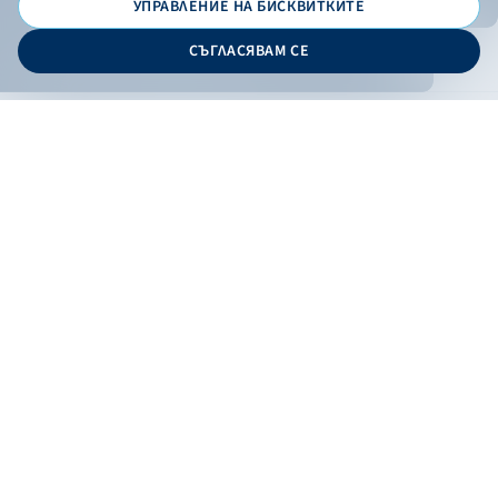
УПРАВЛЕНИЕ НА БИСКВИТКИТЕ
© 2026 - Българска банка за развитие
СЪГЛАСЯВАМ СЕ
Дизайн и програмиране:
ОНЛАЙН БАНКИРАНЕ
БГ
Кандидатствай
Онлайн банкиране
Валутни курсове
Лихвен процент
Контакти