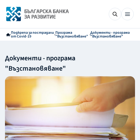
Подкрепа за пострадали
Програма
Документи - програма
от Covid-19
"Възстановяване"
"Възстановяване"
Документи - програма
"Възстановяване"