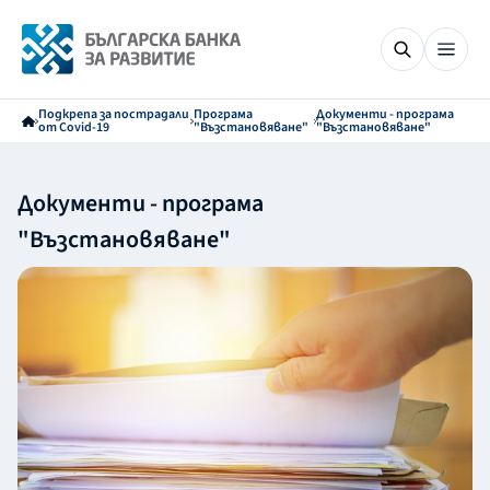
Подкрепа за пострадали
Програма
Документи - програма
от Covid-19
"Възстановяване"
"Възстановяване"
Документи - програма
"Възстановяване"