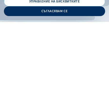
УПРАВЛЕНИЕ НА БИСКВИТКИТЕ
© 2026 - Българска банка за развитие
СЪГЛАСЯВАМ СЕ
Дизайн и програмиране:
ОНЛАЙН БАНКИРАНЕ
БГ
Кандидатствай
Онлайн банкиране
Валутни курсове
Лихвен процент
Контакти