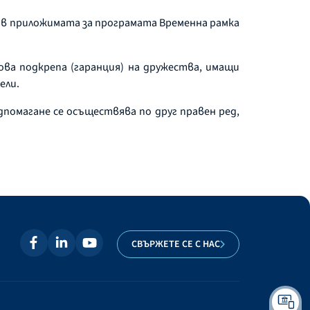
К в приложимата за програмата Временна рамка
ова подкрепа (гаранция) на дружества, имащи
ели.
омагане се осъществява по друг правен ред,
СВЪРЖЕТЕ СЕ С НАС