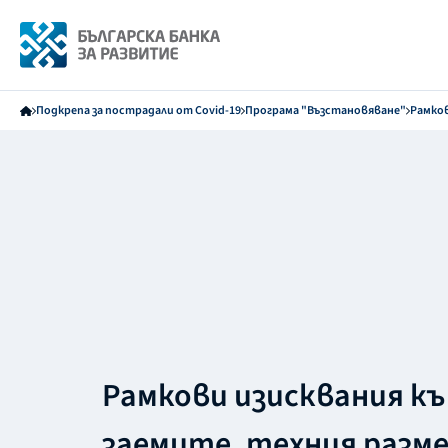
Подкрепа за пострадали от Covid-19
Програма "Възстановяване"
Рамков
Рамкови изисквания к
заемите, техния разме