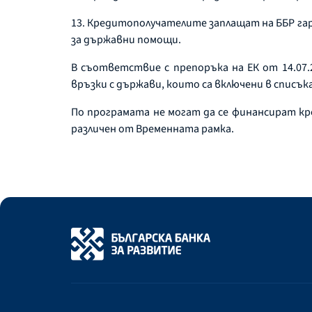
13. Кредитополучателите заплащат на ББР гар
за държавни помощи.
В съответствие с препоръка на ЕК от 14.07.
връзки с държави, които са включени в списък
По програмата не могат да се финансират к
различен от Временната рамка.