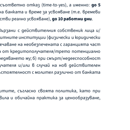
 съответно отказ (time-to-yes), а именно:
до 5
а банката и време за усвояване (т.е. времеви
тви реално усвояване),
до
10 работни дни
.
свързани с действителния собственик лица и/
редитните институции (физически и юридически
печаване на необезпечената с гаранцията част
ата от кредитополучателя/трето потенциално
учредяването му; б) при смърт/недееспособност
чателя и/или в случай на нов действителен
състоятелност с молител различно от банката
итите, съгласно своята политика, като при
вила и обичайна практика за ценообразуване,