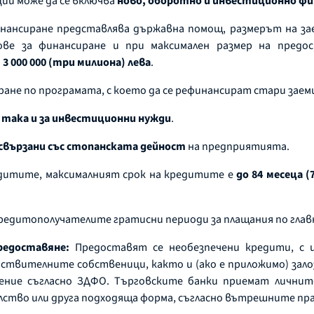
ции може да се включва
ново, оборотно и инвестиционно фи
нансиране представлява държавна помощ, размерът на зае
ве за финансиране и при максимален размер на предо
о
3 000 000 (три милиона) лева
.
ране по програмата, с което да се рефинансират стари заем
 така и за инвестиционни нужди
.
свързани със стопанската дейност
на предприятията.
редитите, максималният срок на кредитите е
до 84 месеца (
кредитополучателите гратисни периоди за плащания по глав
редоставяне:
Предоставят се необезпечени кредити, с и
твителните собственици, както и (ако е приложимо) залози
чение съгласно ЗДФО. Търговските банки приемат лични
ство или друга подходяща форма, съгласно вътрешните пра