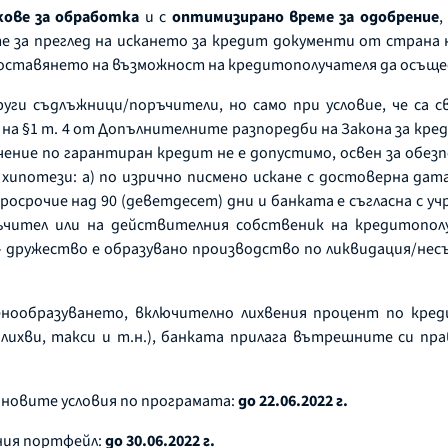
кове за обработка
и с
оптимизирано време за одобрение
,
е за преглед на искането за кредит документи от страна н
оставянето на възможност на кредитополучателя да осъщес
уги съдлъжници/поръчители, но само при условие, че са 
а на §1 т. 4 от Допълнителните разпоредби на Закона за к
ечение по гарантиран кредит не е допустимо, освен за обез
е хипотези: а) по изрично писмено искане с достоверна д
росрочие над 90 (деветдесет) дни и банката е съгласна с 
ръчител или на действителния собственик на кредитополу
– дружество е образувано производство по ликвидация/не
ценообразуването, включително лихвения процент по кред
ихви, такси и т.н.), банката прилага вътрешните си пра
.
о новите условия по програмата:
до 22.06.2022 г.
ния портфейл:
до 30.06.2022 г.