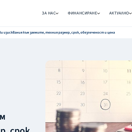
ЗА НАС
ФИНАНСИРАНЕ
АКТУАЛНО
и изисквания към заемите, техния размер, срок, обезпеченост и цена
ъм
р, срок,