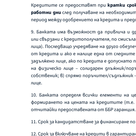
Кредитите се предоставят при
кратки сро
работни дни
след получаване на необходимит
период между одобрението на кредита и пред
9. Банката има възможност да привлича и др
или свързани с кредитополучателя, по смисъл
лица). Последващо учредяване на друго обезп
от кредита и ако е налице една от следнит
задължено лице, ако по кредита е допуснато п
на физическо лице – солидарен длъжник/по
собственик; в) спрямо поръчител/съдлъжник 
лице.
10. Банката определя всички елементи на 
формирането на цената на кредитите (т.е. л
отчитайки предоставената от ББР гаранция
11. Срок за кандидатстване за финансиране п
12. Срок за включване на кредити в гарантира