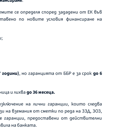
нансиране
.
мите се определя според зададени от ЕК във
ставено по новите условия финансиране на
и;
7 години)
, но гаранцията от ББР е за срок
до 6
ница и лихва
до 36 месеца.
зключение на лични гаранции, които следва
 на вземания от сметки по реда на ЗЗД, ЗОЗ,
те гаранции, предоставени от действителни
вила на банката.