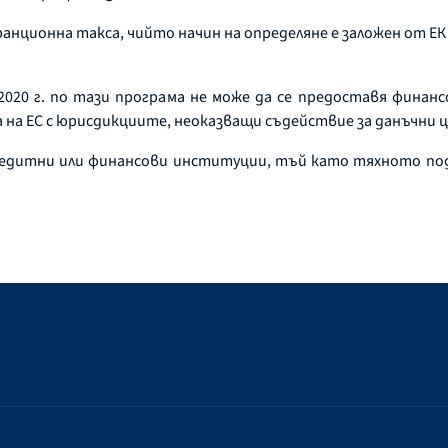
анционна такса, чийто начин на определяне е заложен от Е
2020 г. по тази програма не може да се предоставя финанс
а на ЕС с юрисдикциите, неоказващи съдействие за данъчни ц
редитни или финансови институции, тъй като тяхното подп