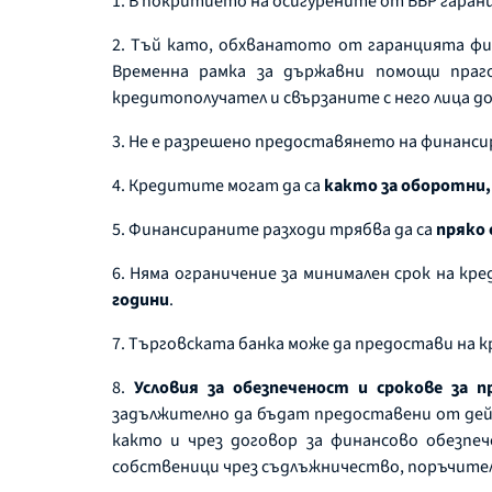
1. В покритието на осигурените от ББР гаран
2. Тъй като, обхванатото от гаранцията фи
Временна рамка за държавни помощи праго
кредитополучател и свързаните с него лица д
3. Не е разрешено предоставянето на финанси
4. Кредитите могат да са
както за оборотни,
5. Финансираните разходи трябва да са
пряко 
6. Няма ограничение за минимален срок на к
години
.
7. Търговската банка може да предостави на 
8.
Условия за обезпеченост и срокове за п
задължително да бъдат предоставени от дейс
както и чрез договор за финансово обезпе
собственици чрез съдлъжничество, поръчител