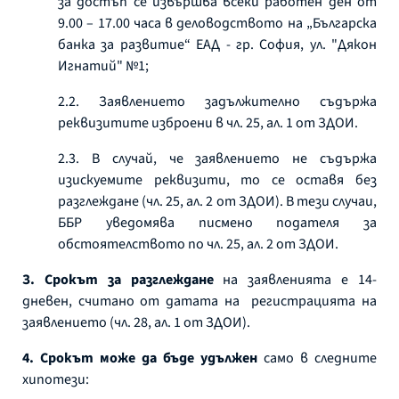
за достъп се извършва всеки работен ден от
9.00 – 17.00 часа в деловодството на „Българска
банка за развитие“ ЕАД - гр. София, ул. "Дякон
Игнатий" №1;
2.2. Заявлението задължително съдържа
реквизитите изброени в чл. 25, ал. 1 от ЗДОИ.
2.3. В случай, че заявлението не съдържа
изискуемите реквизити, то се оставя без
разглеждане (чл. 25, ал. 2 от ЗДОИ). В тези случаи,
ББР уведомява писмено подателя за
обстоятелството по чл. 25, ал. 2 от ЗДОИ.
З.
Срокът за разглеждане
на заявленията е 14-
дневен, считано от датата на регистрацията на
заявлението (чл. 28, ал. 1 от ЗДОИ).
4. Срокът може да бъде удължен
само в следните
хипотези: