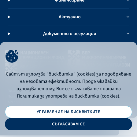
Финансиране
Актуално
Документи и регулация
Сайтът използва “бисквитки” (cookies) за подобряване
на неговата ефективност. Продължавайки
използването му, Вие се съгласявате с нашата
Политика за употреба на бисквитки
Политика за употреба на бисквитки (cookies).
Политика за поверителност
API портал за разработчици
УПРАВЛЕНИЕ НА БИСКВИТКИТЕ
© 2026 - Българска банка за развитие
СЪГЛАСЯВАМ СЕ
Дизайн и програмиране: