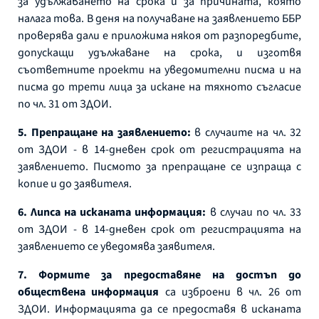
за удължаването на срока и за причината, която
налага това. В деня на получаване на заявлението ББР
проверява дали е приложима някоя от разпоредбите,
допускащи удължаване на срока, и изготвя
съответните проекти на уведомителни писма и на
писма до трети лица за искане на тяхното съгласие
по чл. 31 от ЗДОИ.
5. Препращане на заявлението:
в случаите на чл. 32
от ЗДОИ - в 14-дневен срок от регистрацията на
заявлението. Писмото за препращане се изпраща с
копие и до заявителя.
6. Липса на исканата информация:
в случаи по чл. 33
от ЗДОИ - в 14-дневен срок от регистрацията на
заявлението се уведомява заявителя.
7. Формите за предоставяне на достъп до
обществена информация
са изброени в чл. 26 от
ЗДОИ. Информацията да се предоставя в исканата