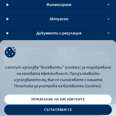
Финансиране
Актуално
Документи и регулация
Сайтът използва “бисквитки” (cookies) за подобряване
на неговата ефективност. Продължавайки
използването му, Вие се съгласявате с нашата
Политика за употреба на бисквитки
Политика за употреба на бисквитки (cookies).
Политика за поверителност
API портал за разработчици
УПРАВЛЕНИЕ НА БИСКВИТКИТЕ
© 2026 - Българска банка за развитие
СЪГЛАСЯВАМ СЕ
Дизайн и програмиране: