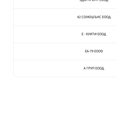
3ДБГПРИНТ ЕООД
42 СОЛЮШЪНС ЕООД
E - КУИТИ ЕООД
EA-79 EOOD
А ГРУП ЕООД