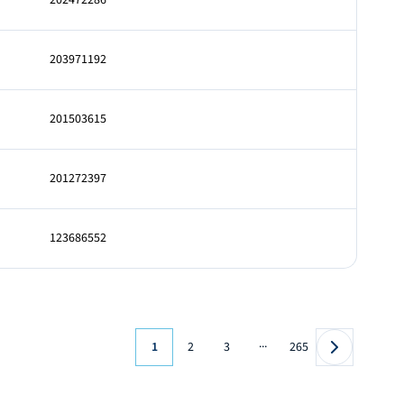
202472286
203971192
201503615
201272397
123686552
...
1
2
3
265