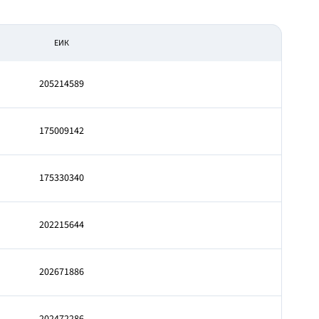
ЕИК
205214589
175009142
175330340
202215644
202671886