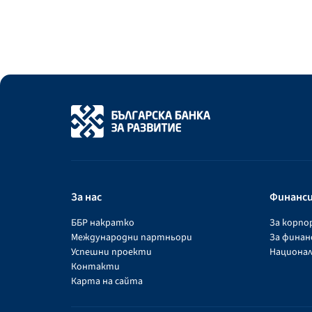
За нас
Финанс
ББР накратко
За корп
Международни партньори
За фина
Успешни проекти
Национал
Контакти
Карта на сайта