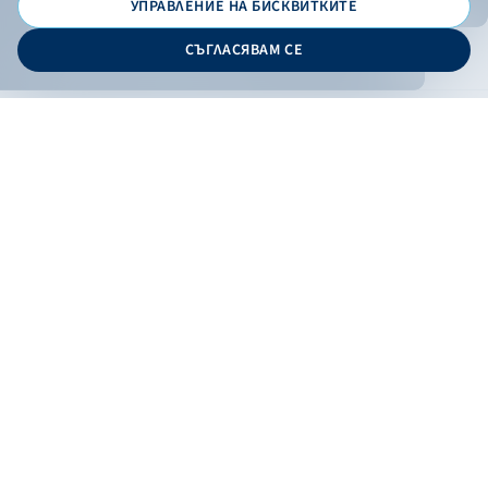
УПРАВЛЕНИЕ НА БИСКВИТКИТЕ
© 2026 - Българска банка за развитие
СЪГЛАСЯВАМ СЕ
Дизайн и програмиране:
ОНЛАЙН БАНКИРАНЕ
БГ
Кандидатствай
Онлайн банкиране
Валутни курсове
Лихвен процент
Контакти