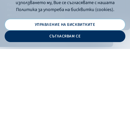
използването му, Вие се съгласявате с нашата
Политика за употреба на бисквитки
Политика за употреба на бисквитки (cookies).
Политика за поверителност
API портал за разработчици
УПРАВЛЕНИЕ НА БИСКВИТКИТЕ
© 2026 - Българска банка за развитие
СЪГЛАСЯВАМ СЕ
Дизайн и програмиране:
ОНЛАЙН БАНКИРАНЕ
БГ
Кандидатствай
Онлайн банкиране
Валутни курсове
Лихвен процент
Контакти