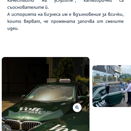
качеството на услугите“, категорични са
съоснователите й.
А историята на бизнеса им е вдъхновение за всички,
които вярват, че промяната започва от смелите
идеи.