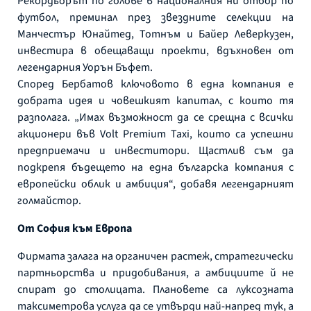
Рекордьорът по голове в националния ни отбор по
футбол, преминал през звездните селекции на
Манчестър Юнайтед, Тотнъм и Байер Леверкузен,
инвестира в обещаващи проекти, вдъхновен от
легендарния Уорън Бъфет.
Според Бербатов ключовото в една компания е
добрата идея и човешкият капитал, с които тя
разполага. „Имах възможност да се срещна с всички
акционери във Volt Premium Taxi, които са успешни
предприемачи и инвеститори. Щастлив съм да
подкрепя бъдещето на една българска компания с
европейски облик и амбиция“, добавя легендарният
голмайстор.
От София към Европа
Фирмата залага на органичен растеж, стратегически
партньорства и придобивания, а амбициите й не
спират до столицата. Плановете са луксозната
таксиметрова услуга да се утвърди най-напред тук, а