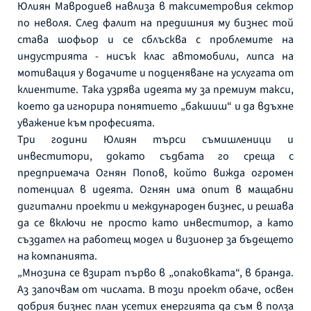
Юлиян Мавродиев навлиза в таксиметровия сектор
по неволя. След фалит на предишния му бизнес той
става шофьор и се сблъсква с проблемите на
индустрията - нисък клас автомобили, липса на
мотивация у водачите и подценяване на услугата от
клиентите. Така узрява идеята му за премиум такси,
което да игнорира понятието „бакшиш“ и да вдъхне
уважение към професията.
Три години Юлиян търси съмишленици и
инвеститори, докато съдбата го среща с
предприемача Огнян Попов, който вижда огромен
потенциал в идеята. Огнян има опит в мащабни
дигитални проекти и международен бизнес, и решава
да се включи не просто като инвеститор, а като
създател на работещ модел и визионер за бъдещето
на компанията.
„Мнозина се взират първо в „опаковката“, в бранда.
Аз започвам от числата. В този проект обаче, освен
добрия бизнес план усетих енергията да съм в полза