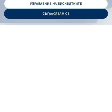
УПРАВЛЕНИЕ НА БИСКВИТКИТЕ
© 2026 - Българска банка за развитие
СЪГЛАСЯВАМ СЕ
Дизайн и програмиране:
ОНЛАЙН БАНКИРАНЕ
БГ
Кандидатствай
Онлайн банкиране
Валутни курсове
Лихвен процент
Контакти