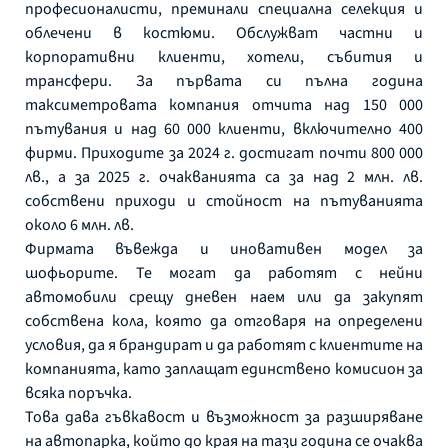
професионалисти, преминали специална селекция и
облечени в костюми. Обслужват частни и
корпоративни клиенти, хотели, събития и
трансфери. За първата си пълна година
таксиметровата компания отчита над 150 000
пътувания и над 60 000 клиенти, включително 400
фирми. Приходите за 2024 г. достигат почти 800 000
лв., а за 2025 г. очакванията са за над 2 млн. лв.
собствени приходи и стойност на пътуванията
около 6 млн. лв.
Фирмата въвежда и иновативен модел за
шофьорите. Те могат да работят с нейни
автомобили срещу дневен наем или да закупят
собствена кола, която да отговаря на определени
условия, да я брандират и да работят с клиентите на
компанията, като заплащат единствено комисион за
всяка поръчка.
Това дава гъвкавост и възможност за разширяване
на автопарка, който до края на тази година се очаква