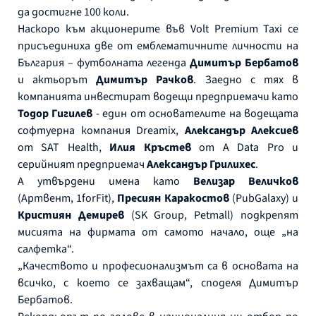
да достигне 100 коли.
Наскоро към акционерите във Volt Premium Taxi се
присъединиха две от емблематичните личности на
България – футболната легенда
Димитър Бербатов
и актьорът
Димитър Рачков
. Заедно с тях в
компанията инвестират водещи предприемачи като
Тодор Гигилев
- един от основателите на водещата
софтуерна компания Dreamix,
Александър Алексиев
от SAT Health,
Илия Кръстев
от A Data Pro и
серийният предприемач
Александър Грилихес
.
А утвърдени имена като
Велизар Величков
(Артвент, 1forFit),
Пресиян Каракостов
(PubGalaxy) и
Кристиян Демирев
(SK Group, Petmall) подкрепят
мисията на фирмата от самото начало, още „на
салфетка“.
„Качеството и професионализмът са в основата на
всичко, с което се захващам“, споделя Димитър
Бербатов.