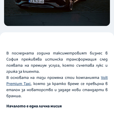
В последната година таксиметровият бизнес в
София преживява истинска трансформация след
появата на премиум услуга, която съчетава лукс и
грижа за клиента.
В основата на тази промяна стои компанията
Volt
Premium Taxi
, която за кратко време се превърна в
еталон за новаторство и зададе нови стандарти в
бранша.
Началото е една лична мисия