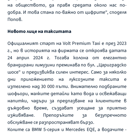
на обществото, да правя средата около нас по-
добра. И това стана по-важно от цифрите“, споделя
Попов.
Новото лице на такситата
Официалният старт на Volt Premium Taxi е през 2023
г., но в историята на фирмата се откроява датата
24 април 2024 г. Тогава колона от елегантно
брандирани лимузини преминава по бул. „Цариградско
шосе“ и предизвиква силен интерес. Само за няколко
дни приложението на луксозните таксита е
изтеглено над 30 000 пъти. Внимателно подбраните
шофьори, малките детайли като вода и освежаващи
напитки, чадъри за предпазване на клиентите в
дъждовно време, създават усещане за приятно
изживяване. Препоръките за безупречното
обслужване се разпространяват бързо.
Колите са BMW 5-серия и Mercedes EQE, а водачите -