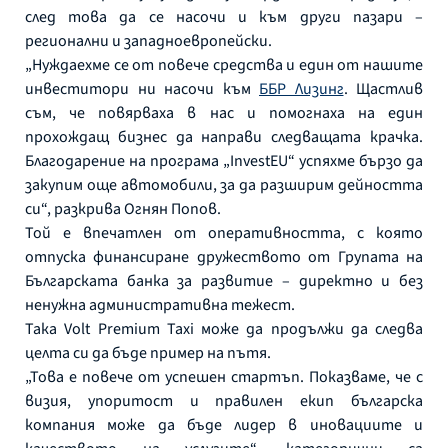
след това да се насочи и към други пазари –
регионални и западноевропейски.
„Нуждаехме се от повече средства и един от нашите
инвеститори ни насочи към
ББР Лизинг
. Щастлив
съм, че повярваха в нас и помогнаха на един
прохождащ бизнес да направи следващата крачка.
Благодарение на програма „InvestEU“ успяхме бързо да
закупим още автомобили, за да разширим дейността
си“, разкрива Огнян Попов.
Той е впечатлен от оперативността, с която
отпуска финансиране дружеството от Групата на
Българската банка за развитие – директно и без
ненужна административна тежест.
Така Volt Premium Taxi може да продължи да следва
целта си да бъде пример на пътя.
„Това е повече от успешен стартъп. Показваме, че с
визия, упоритост и правилен екип българска
компания може да бъде лидер в иновациите и