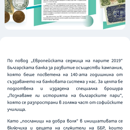
По повод „Европейската седмица на парите 2019“
Българската банка за развитие осъществи кампания,
която беше посветена на 140-ата годишнина от
създаването на банковата система у нас. За целта бе
подготвена и издадена специална брошура
„Познаваме ли историята на българските пари“,
която се разпространи в голяма част от софийските
училища.
Като „посланици на добра воля“ в инициативата се
включиха и децата на служители на ББР, които