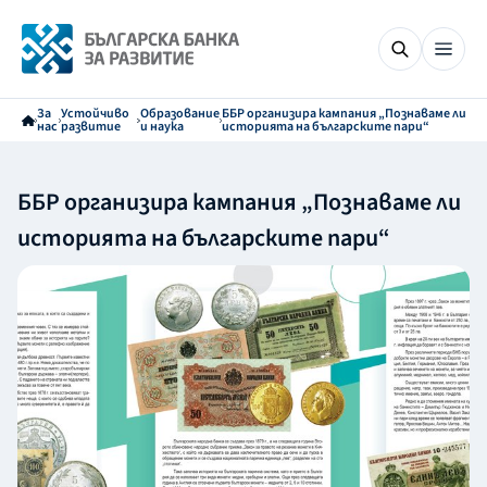
За
Устойчиво
Образование
ББР организира кампания „Познаваме ли
нас
развитие
и наука
историята на българските пари“
ББР организира кампания „Познаваме ли
историята на българските пари“