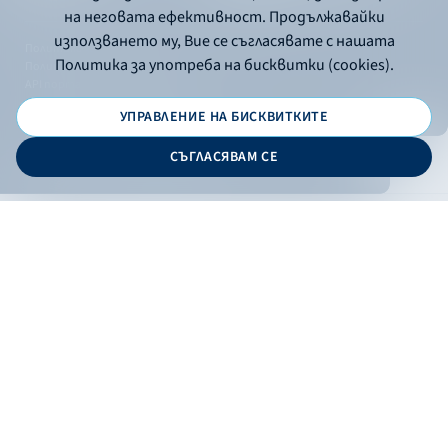
на неговата ефективност. Продължавайки
използването му, Вие се съгласявате с нашата
Политика за употреба на бисквитки
Политика за употреба на бисквитки (cookies).
Политика за поверителност
API портал за разработчици
УПРАВЛЕНИЕ НА БИСКВИТКИТЕ
© 2026 - Българска банка за развитие
СЪГЛАСЯВАМ СЕ
Дизайн и програмиране:
ОНЛАЙН БАНКИРАНЕ
БГ
Кандидатствай
Онлайн банкиране
Валутни курсове
Лихвен процент