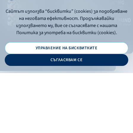
Сайтът използва “бисквитки” (cookies) за подобряване
на неговата ефективност. Продължавайки
използването му, Вие се съгласявате с нашата
Политика за употреба на бисквитки (cookies).
УПРАВЛЕНИЕ НА БИСКВИТКИТЕ
© 2026 - Bulgarian Development Bank
СЪГЛАСЯВАМ СЕ
Дизайн и програмиране:
ONLINE BANKING
EN
Филтри
Apply
Online banking
Exchange rates
Interest rate
По програма
НПЕЕМЖС
ЕОБД