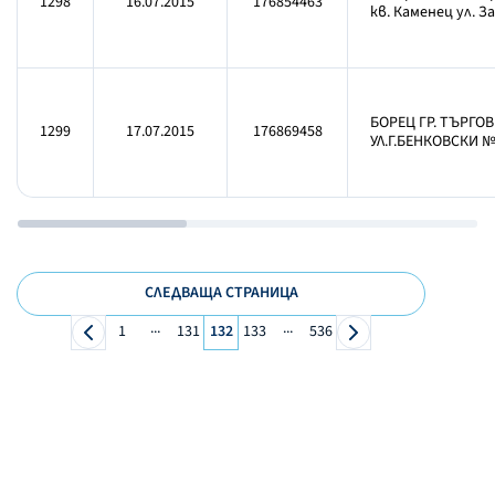
1298
16.07.2015
176854463
кв. Каменец ул. З
БОРЕЦ ГР. ТЪРГО
1299
17.07.2015
176869458
УЛ.Г.БЕНКОВСКИ №
СЛЕДВАЩА СТРАНИЦА
...
...
1
131
132
133
536