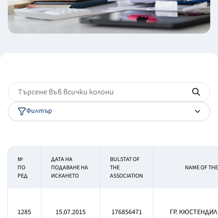
Филтър
№
ДАТА НА
BULSTAT OF
ПО
ПОДАВАНЕ НА
THE
NAME OF THE
РЕД
ИСКАНЕТО
ASSOCIATION
1285
15.07.2015
176856471
ГР. КЮСТЕНДИЛ 