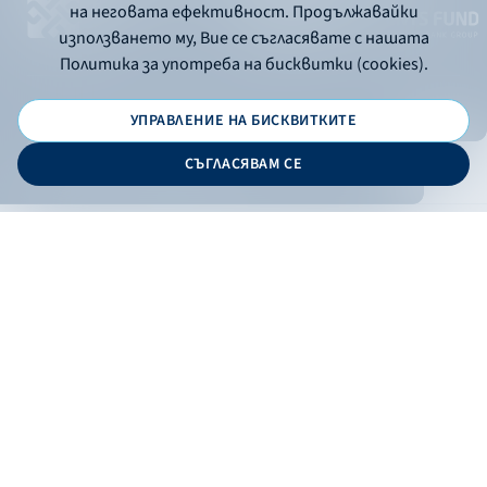
на неговата ефективност. Продължавайки
използването му, Вие се съгласявате с нашата
Политика за употреба на бисквитки (cookies).
УПРАВЛЕНИЕ НА БИСКВИТКИТЕ
© 2026 - Bulgarian Development Bank
СЪГЛАСЯВАМ СЕ
Дизайн и програмиране:
ONLINE BANKING
EN
Филтри
Apply
Online banking
Exchange rates
Interest rate
По програма
НПЕЕМЖС
ЕОБД
По статус