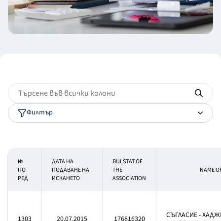
Филтър
№
ДАТА НА
BULSTAT OF
ПО
ПОДАВАНЕ НА
THE
NAME OF
РЕД
ИСКАНЕТО
ASSOCIATION
СЪГЛАСИЕ - ХАДЖ
1303
20.07.2015
176816320