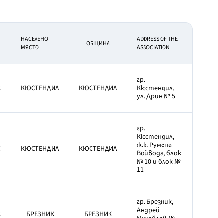
НАСЕЛЕНО
ADDRESS OF THE
OБЩИНА
МЯСТО
ASSOCIATION
гр.
С
КЮСТЕНДИЛ
КЮСТЕНДИЛ
Кюстендил,
ул. Дрин № 5
гр.
Кюстендил,
ж.к. Румена
С
КЮСТЕНДИЛ
КЮСТЕНДИЛ
Войвода, блок
№ 10 и блок №
11
гр. Брезник,
Андрей
С
БРЕЗНИК
БРЕЗНИК