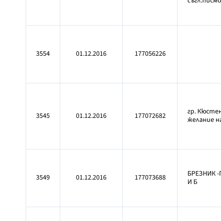
съгл.писмо
3554
01.12.2016
177056226
гр. Кюстен
3545
01.12.2016
177072682
желание на
БРЕЗНИК -
3549
01.12.2016
177073688
И Б