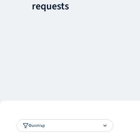
requests
Филтър