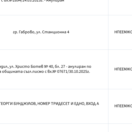
 с вх.№2894/24.03.2023г. - Анулиран
гр. Габрово, ул. Станционна 4
НПЕЕМЖ
дил, ул. Христо Ботев № 40, бл. 27 - анулиран по
НПЕЕМЖ
 общината съгл.писмо с вх.№ 07671/30.10.2025г.
ГЕОРГИ БУНДЖУЛОВ, НОМЕР ТРИДЕСЕТ И ЕДНО, ВХОД А
НПЕЕМЖ