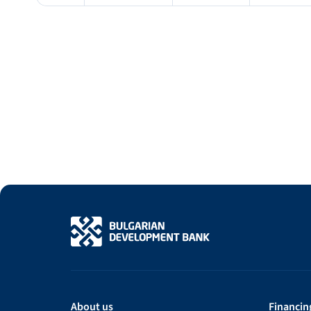
About us
Financin