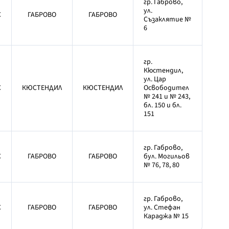
гр. Габрово,
ул.
С
ГАБРОВО
ГАБРОВО
Съзаклятие №
6
гр.
Кюстендил,
ул. Цар
С
КЮСТЕНДИЛ
КЮСТЕНДИЛ
Освободител
№ 241 и № 243,
бл. 150 и бл.
151
гр. Габрово,
С
ГАБРОВО
ГАБРОВО
бул. Могильов
№ 76, 78, 80
гр. Габрово,
С
ГАБРОВО
ГАБРОВО
ул. Стефан
Караджа № 15