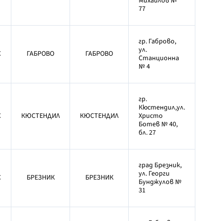
Михайлов №
77
гр. Габрово,
ул.
С
ГАБРОВО
ГАБРОВО
Станционна
№ 4
гр.
Кюстендил,ул.
С
КЮСТЕНДИЛ
КЮСТЕНДИЛ
Христо
Ботев № 40,
бл. 27
град Брезник,
ул. Георги
С
БРЕЗНИК
БРЕЗНИК
Бунджулов №
31